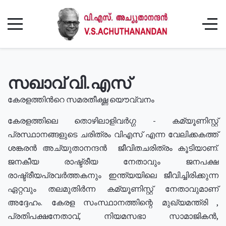
സഖാവ് വി.എസ്
കേരളത്തിൻറെ സമരതീക്ഷ്ണ യൌവ്വനം
കേരളത്തിലെ തൊഴിലാളിവർഗ്ഗ - കമ്യൂണിസ്റ്റ്
പ്രസ്ഥാനങ്ങളുടെ ചരിത്രം വിഎസ് എന്ന വേലിക്കകത്ത്
ശങ്കരൻ അച്യുതാനന്ദൻ ജീവിതചരിത്രം കൂടിയാണ്.
ജനകീയ രാഷ്ട്രീയ നേതാവും ജനപക്ഷ
രാഷ്ട്രീയപ്രവർത്തകനും ഇന്ത്യയിലെ ജീവിച്ചിരിക്കുന്ന
ഏറ്റവും തലമുതിർന്ന കമ്യൂണിസ്റ്റ് നേതാവുമാണ്
അദ്ദേഹം. കേരള സംസ്ഥാനത്തിന്റെ മുഖ്യമന്ത്രി ,
പ്രതിപക്ഷനേതാവ്, നിയമസഭാ സാമാജികൻ,