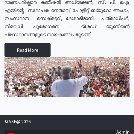
ഭരണപരിഷ്കാര കമ്മീഷൻ അധ്യക്ഷൻ, സി. പി. ഐ.
എമ്മിന്റെ സഥാപക നേതാവ്, പോളിറ്റ് ബ്യുറോ അംഗം,
സംസ്ഥാന സെക്രട്ടറി, ദേശാഭിമാനി പത്രാധിപർ,
നിരവധി പുരോഗമന - ട്രേഡ് യൂണിയൻ
പ്രസ്ഥാനങ്ങളുടെ നായകത്വം തുടങ്ങി
Read More
© VSF@ 2026
Admin