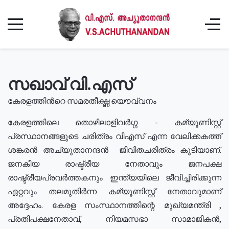
സഖാവ് വി.എസ്
കേരളത്തിൻറെ സമരതീക്ഷ്ണ യൌവ്വനം
കേരളത്തിലെ തൊഴിലാളിവർഗ്ഗ - കമ്യൂണിസ്റ്റ്
പ്രസ്ഥാനങ്ങളുടെ ചരിത്രം വിഎസ് എന്ന വേലിക്കകത്ത്
ശങ്കരൻ അച്യുതാനന്ദൻ ജീവിതചരിത്രം കൂടിയാണ്.
ജനകീയ രാഷ്ട്രീയ നേതാവും ജനപക്ഷ
രാഷ്ട്രീയപ്രവർത്തകനും ഇന്ത്യയിലെ ജീവിച്ചിരിക്കുന്ന
ഏറ്റവും തലമുതിർന്ന കമ്യൂണിസ്റ്റ് നേതാവുമാണ്
അദ്ദേഹം. കേരള സംസ്ഥാനത്തിന്റെ മുഖ്യമന്ത്രി ,
പ്രതിപക്ഷനേതാവ്, നിയമസഭാ സാമാജികൻ,