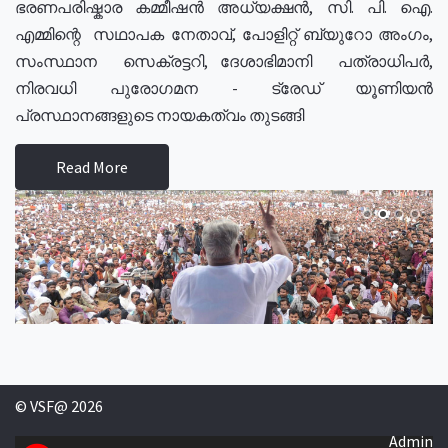
ഭരണപരിഷ്കാര കമ്മീഷൻ അധ്യക്ഷൻ, സി. പി. ഐ.
എമ്മിന്റെ സഥാപക നേതാവ്, പോളിറ്റ് ബ്യുറോ അംഗം,
സംസ്ഥാന സെക്രട്ടറി, ദേശാഭിമാനി പത്രാധിപർ,
നിരവധി പുരോഗമന - ട്രേഡ് യൂണിയൻ
പ്രസ്ഥാനങ്ങളുടെ നായകത്വം തുടങ്ങി
Read More
© VSF@ 2026
Admin