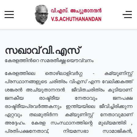
സഖാവ് വി.എസ്
കേരളത്തിൻറെ സമരതീക്ഷ്ണ യൌവ്വനം
കേരളത്തിലെ തൊഴിലാളിവർഗ്ഗ - കമ്യൂണിസ്റ്റ്
പ്രസ്ഥാനങ്ങളുടെ ചരിത്രം വിഎസ് എന്ന വേലിക്കകത്ത്
ശങ്കരൻ അച്യുതാനന്ദൻ ജീവിതചരിത്രം കൂടിയാണ്.
ജനകീയ രാഷ്ട്രീയ നേതാവും ജനപക്ഷ
രാഷ്ട്രീയപ്രവർത്തകനും ഇന്ത്യയിലെ ജീവിച്ചിരിക്കുന്ന
ഏറ്റവും തലമുതിർന്ന കമ്യൂണിസ്റ്റ് നേതാവുമാണ്
അദ്ദേഹം. കേരള സംസ്ഥാനത്തിന്റെ മുഖ്യമന്ത്രി ,
പ്രതിപക്ഷനേതാവ്, നിയമസഭാ സാമാജികൻ,