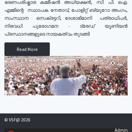
ഭരണപരിഷ്കാര കമ്മീഷൻ അധ്യക്ഷൻ, സി. പി. ഐ.
എമ്മിന്റെ സഥാപക നേതാവ്, പോളിറ്റ് ബ്യുറോ അംഗം,
സംസ്ഥാന സെക്രട്ടറി, ദേശാഭിമാനി പത്രാധിപർ,
നിരവധി പുരോഗമന - ട്രേഡ് യൂണിയൻ
പ്രസ്ഥാനങ്ങളുടെ നായകത്വം തുടങ്ങി
Read More
© VSF@ 2026
Admin