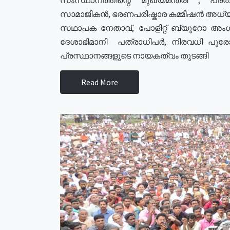
സാമാജികൻ, ഭരണപരിഷ്കാര കമ്മീഷൻ അധ്യക്
സഥാപക നേതാവ്, പോളിറ്റ് ബ്യുറോ അംഗ
ദേശാഭിമാനി പത്രാധിപർ, നിരവധി പു
പ്രസ്ഥാനങ്ങളുടെ നായകത്വം തുടങ്ങി
Read More