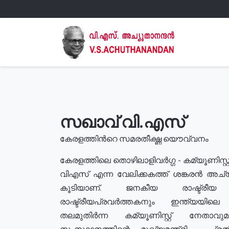
സഖാവ് വി.എസ്
കേരളത്തിൻറെ സമരതീക്ഷ്ണ യൌവ്വനം
കേരളത്തിലെ തൊഴിലാളിവർഗ്ഗ - കമ്യൂണിസ്റ്റ
വിഎസ് എന്ന വേലിക്കകത്ത് ശങ്കരൻ അച്
കൂടിയാണ്. ജനകീയ രാഷ്ട്രീ
രാഷ്ട്രീയപ്രവർത്തകനും ഇന്ത്യയിലെ ജീ
തലമുതിർന്ന കമ്യൂണിസ്റ്റ് നേതാവ
സംസ്ഥാനത്തിന്റെ മുഖ്യമന്ത്രി , പ്