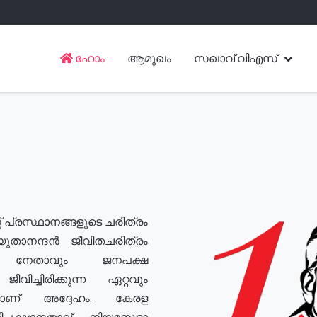
ഹോം
ആമുഖം
സഖാവ് വിഎസ്
് പ്രസ്ഥാനങ്ങളുടെ ചരിത്രം
യുതാനന്ദൻ ജീവിതചരിത്രം
യ നേതാവും ജനപക്ഷ
വിച്ചിരിക്കുന്ന ഏറ്റവും
ുമാണ് അദ്ദേഹം. കേരള
രതിപക്ഷനേതാവ്, നിയമസഭാ