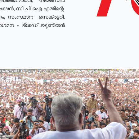
ഷൻ, സി. പി. ഐ. എമ്മിന്റെ
ം, സംസ്ഥാന സെക്രട്ടറി,
രോഗമന - ട്രേഡ് യൂണിയൻ