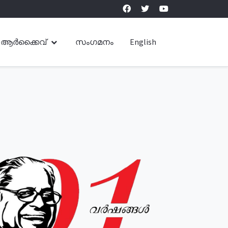
ആർക്കൈവ്
സംഗമനം
English