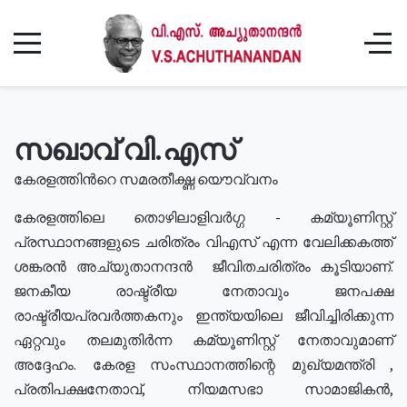
സഖാവ് വി.എസ്
കേരളത്തിൻറെ സമരതീക്ഷ്ണ യൌവ്വനം
കേരളത്തിലെ തൊഴിലാളിവർഗ്ഗ - കമ്യൂണിസ്റ്റ്
പ്രസ്ഥാനങ്ങളുടെ ചരിത്രം വിഎസ് എന്ന വേലിക്കകത്ത്
ശങ്കരൻ അച്യുതാനന്ദൻ ജീവിതചരിത്രം കൂടിയാണ്.
ജനകീയ രാഷ്ട്രീയ നേതാവും ജനപക്ഷ
രാഷ്ട്രീയപ്രവർത്തകനും ഇന്ത്യയിലെ ജീവിച്ചിരിക്കുന്ന
ഏറ്റവും തലമുതിർന്ന കമ്യൂണിസ്റ്റ് നേതാവുമാണ്
അദ്ദേഹം. കേരള സംസ്ഥാനത്തിന്റെ മുഖ്യമന്ത്രി ,
പ്രതിപക്ഷനേതാവ്, നിയമസഭാ സാമാജികൻ,