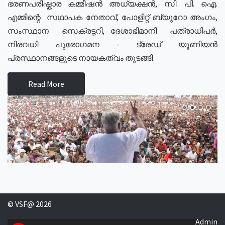
ഭരണപരിഷ്കാര കമ്മീഷൻ അധ്യക്ഷൻ, സി. പി. ഐ.
എമ്മിന്റെ സഥാപക നേതാവ്, പോളിറ്റ് ബ്യുറോ അംഗം,
സംസ്ഥാന സെക്രട്ടറി, ദേശാഭിമാനി പത്രാധിപർ,
നിരവധി പുരോഗമന - ട്രേഡ് യൂണിയൻ
പ്രസ്ഥാനങ്ങളുടെ നായകത്വം തുടങ്ങി
Read More
© VSF@ 2026
Admin