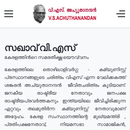
സഖാവ് വി.എസ്
കേരളത്തിൻറെ സമരതീക്ഷ്ണ യൌവ്വനം
കേരളത്തിലെ തൊഴിലാളിവർഗ്ഗ - കമ്യൂണിസ്റ്റ്
പ്രസ്ഥാനങ്ങളുടെ ചരിത്രം വിഎസ് എന്ന വേലിക്കകത്ത്
ശങ്കരൻ അച്യുതാനന്ദൻ ജീവിതചരിത്രം കൂടിയാണ്.
ജനകീയ രാഷ്ട്രീയ നേതാവും ജനപക്ഷ
രാഷ്ട്രീയപ്രവർത്തകനും ഇന്ത്യയിലെ ജീവിച്ചിരിക്കുന്ന
ഏറ്റവും തലമുതിർന്ന കമ്യൂണിസ്റ്റ് നേതാവുമാണ്
അദ്ദേഹം. കേരള സംസ്ഥാനത്തിന്റെ മുഖ്യമന്ത്രി ,
പ്രതിപക്ഷനേതാവ്, നിയമസഭാ സാമാജികൻ,