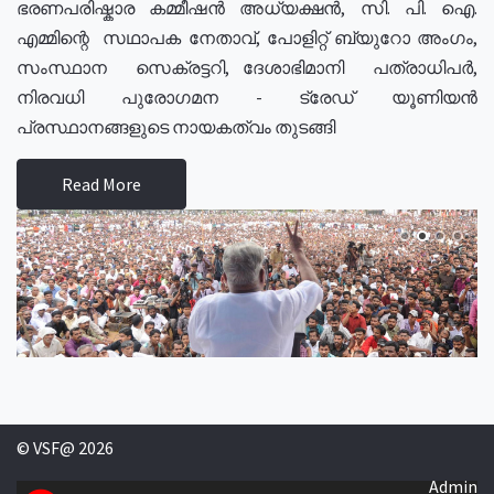
ഭരണപരിഷ്കാര കമ്മീഷൻ അധ്യക്ഷൻ, സി. പി. ഐ.
എമ്മിന്റെ സഥാപക നേതാവ്, പോളിറ്റ് ബ്യുറോ അംഗം,
സംസ്ഥാന സെക്രട്ടറി, ദേശാഭിമാനി പത്രാധിപർ,
നിരവധി പുരോഗമന - ട്രേഡ് യൂണിയൻ
പ്രസ്ഥാനങ്ങളുടെ നായകത്വം തുടങ്ങി
Read More
© VSF@ 2026
Admin