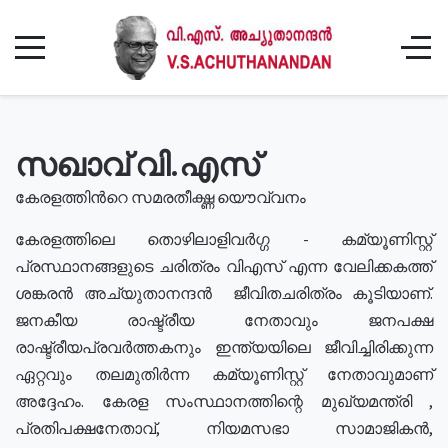
സഖാവ് വി.എസ്
കേരളത്തിൻറെ സമരതീക്ഷ്ണ യൌവ്വനം
കേരളത്തിലെ തൊഴിലാളിവർഗ്ഗ - കമ്യൂണിസ്റ്റ്
പ്രസ്ഥാനങ്ങളുടെ ചരിത്രം വിഎസ് എന്ന വേലിക്കകത്ത്
ശങ്കരൻ അച്യുതാനന്ദൻ ജീവിതചരിത്രം കൂടിയാണ്.
ജനകീയ രാഷ്ട്രീയ നേതാവും ജനപക്ഷ
രാഷ്ട്രീയപ്രവർത്തകനും ഇന്ത്യയിലെ ജീവിച്ചിരിക്കുന്ന
ഏറ്റവും തലമുതിർന്ന കമ്യൂണിസ്റ്റ് നേതാവുമാണ്
അദ്ദേഹം. കേരള സംസ്ഥാനത്തിന്റെ മുഖ്യമന്ത്രി ,
പ്രതിപക്ഷനേതാവ്, നിയമസഭാ സാമാജികൻ,