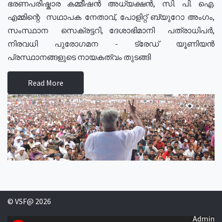
ഭരണപരിഷ്കാര കമ്മീഷൻ അധ്യക്ഷൻ, സി. പി. ഐ.
എമ്മിന്റെ സഥാപക നേതാവ്, പോളിറ്റ് ബ്യുറോ അംഗം,
സംസ്ഥാന സെക്രട്ടറി, ദേശാഭിമാനി പത്രാധിപർ,
നിരവധി പുരോഗമന - ട്രേഡ് യൂണിയൻ
പ്രസ്ഥാനങ്ങളുടെ നായകത്വം തുടങ്ങി
Read More
© VSF@ 2026
Admin