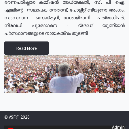
ഭരണപരിഷ്കാര കമ്മീഷൻ അധ്യക്ഷൻ, സി. പി. ഐ.
എമ്മിന്റെ സഥാപക നേതാവ്, പോളിറ്റ് ബ്യുറോ അംഗം,
സംസ്ഥാന സെക്രട്ടറി, ദേശാഭിമാനി പത്രാധിപർ,
നിരവധി പുരോഗമന - ട്രേഡ് യൂണിയൻ
പ്രസ്ഥാനങ്ങളുടെ നായകത്വം തുടങ്ങി
Read More
© VSF@ 2026
Admin