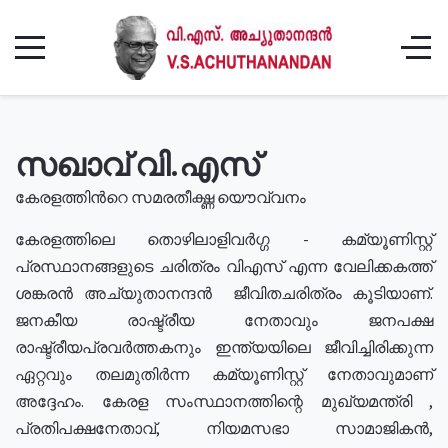
സഖാവ് വി.എസ്
കേരളത്തിൻറെ സമരതീക്ഷ്ണ യൌവ്വനം
കേരളത്തിലെ തൊഴിലാളിവർഗ്ഗ - കമ്യൂണിസ്റ്റ്
പ്രസ്ഥാനങ്ങളുടെ ചരിത്രം വിഎസ് എന്ന വേലിക്കകത്ത്
ശങ്കരൻ അച്യുതാനന്ദൻ ജീവിതചരിത്രം കൂടിയാണ്.
ജനകീയ രാഷ്ട്രീയ നേതാവും ജനപക്ഷ
രാഷ്ട്രീയപ്രവർത്തകനും ഇന്ത്യയിലെ ജീവിച്ചിരിക്കുന്ന
ഏറ്റവും തലമുതിർന്ന കമ്യൂണിസ്റ്റ് നേതാവുമാണ്
അദ്ദേഹം. കേരള സംസ്ഥാനത്തിന്റെ മുഖ്യമന്ത്രി ,
പ്രതിപക്ഷനേതാവ്, നിയമസഭാ സാമാജികൻ,