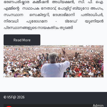
ഭരണപരിഷ്കാര കമ്മീഷൻ അധ്യക്ഷൻ, സി. പി. ഐ.
എമ്മിന്റെ സഥാപക നേതാവ്, പോളിറ്റ് ബ്യുറോ അംഗം,
സംസ്ഥാന സെക്രട്ടറി, ദേശാഭിമാനി പത്രാധിപർ,
നിരവധി പുരോഗമന - ട്രേഡ് യൂണിയൻ
പ്രസ്ഥാനങ്ങളുടെ നായകത്വം തുടങ്ങി
Read More
© VSF@ 2026
Admin