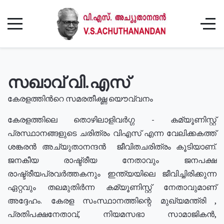
സഖാവ് വി.എസ്
കേരളത്തിൻറെ സമരതീക്ഷ്ണ യൌവ്വനം
കേരളത്തിലെ തൊഴിലാളിവർഗ്ഗ - കമ്യൂണിസ്റ്റ്
പ്രസ്ഥാനങ്ങളുടെ ചരിത്രം വിഎസ് എന്ന വേലിക്കകത്ത്
ശങ്കരൻ അച്യുതാനന്ദൻ ജീവിതചരിത്രം കൂടിയാണ്.
ജനകീയ രാഷ്ട്രീയ നേതാവും ജനപക്ഷ
രാഷ്ട്രീയപ്രവർത്തകനും ഇന്ത്യയിലെ ജീവിച്ചിരിക്കുന്ന
ഏറ്റവും തലമുതിർന്ന കമ്യൂണിസ്റ്റ് നേതാവുമാണ്
അദ്ദേഹം. കേരള സംസ്ഥാനത്തിന്റെ മുഖ്യമന്ത്രി ,
പ്രതിപക്ഷനേതാവ്, നിയമസഭാ സാമാജികൻ,