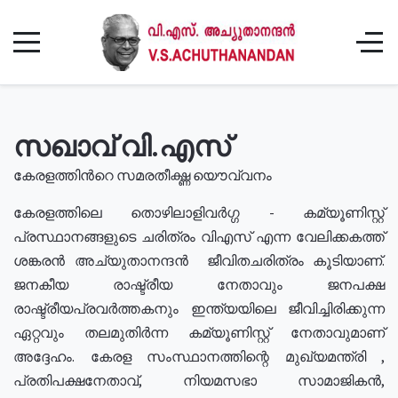
സഖാവ് വി.എസ്
കേരളത്തിൻറെ സമരതീക്ഷ്ണ യൌവ്വനം
കേരളത്തിലെ തൊഴിലാളിവർഗ്ഗ - കമ്യൂണിസ്റ്റ്
പ്രസ്ഥാനങ്ങളുടെ ചരിത്രം വിഎസ് എന്ന വേലിക്കകത്ത്
ശങ്കരൻ അച്യുതാനന്ദൻ ജീവിതചരിത്രം കൂടിയാണ്.
ജനകീയ രാഷ്ട്രീയ നേതാവും ജനപക്ഷ
രാഷ്ട്രീയപ്രവർത്തകനും ഇന്ത്യയിലെ ജീവിച്ചിരിക്കുന്ന
ഏറ്റവും തലമുതിർന്ന കമ്യൂണിസ്റ്റ് നേതാവുമാണ്
അദ്ദേഹം. കേരള സംസ്ഥാനത്തിന്റെ മുഖ്യമന്ത്രി ,
പ്രതിപക്ഷനേതാവ്, നിയമസഭാ സാമാജികൻ,