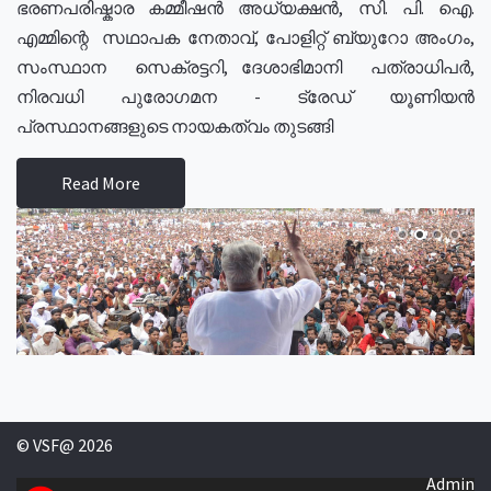
ഭരണപരിഷ്കാര കമ്മീഷൻ അധ്യക്ഷൻ, സി. പി. ഐ.
എമ്മിന്റെ സഥാപക നേതാവ്, പോളിറ്റ് ബ്യുറോ അംഗം,
സംസ്ഥാന സെക്രട്ടറി, ദേശാഭിമാനി പത്രാധിപർ,
നിരവധി പുരോഗമന - ട്രേഡ് യൂണിയൻ
പ്രസ്ഥാനങ്ങളുടെ നായകത്വം തുടങ്ങി
Read More
© VSF@ 2026
Admin