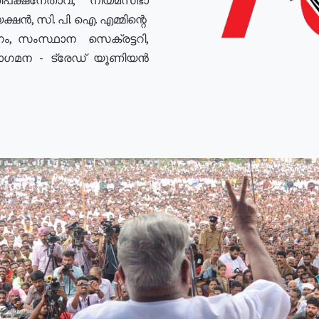
ഷൻ, സി. പി. ഐ. എമ്മിന്റെ
ം, സംസ്ഥാന സെക്രട്ടറി,
രോഗമന - ട്രേഡ് യൂണിയൻ