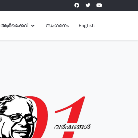
ആർക്കൈവ്
സംഗമനം
English