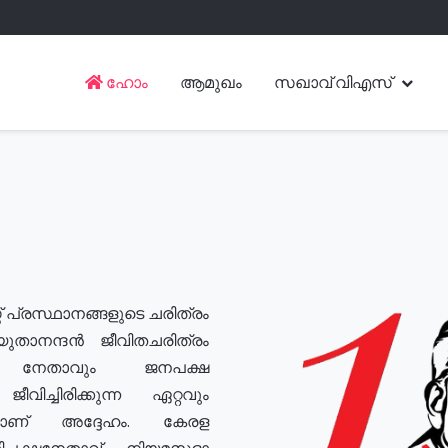
ഹോം
ആമുഖം
സഖാവ് വിഎസ്
് പ്രസ്ഥാനങ്ങളുടെ ചരിത്രം
യുതാനന്ദൻ ജീവിതചരിത്രം
യ നേതാവും ജനപക്ഷ
വിച്ചിരിക്കുന്ന ഏറ്റവും
ുമാണ് അദ്ദേഹം. കേരള
രതിപക്ഷനേതാവ്, നിയമസഭാ