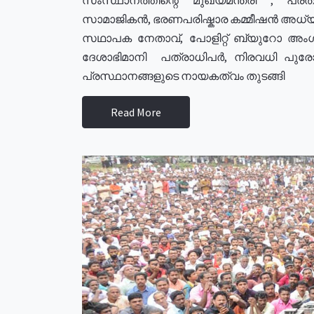
സാമാജികൻ, ഭരണപരിഷ്കാര കമ്മീഷൻ അധ്യക്
സഥാപക നേതാവ്, പോളിറ്റ് ബ്യുറോ അംഗ
ദേശാഭിമാനി പത്രാധിപർ, നിരവധി പു
പ്രസ്ഥാനങ്ങളുടെ നായകത്വം തുടങ്ങി
Read More