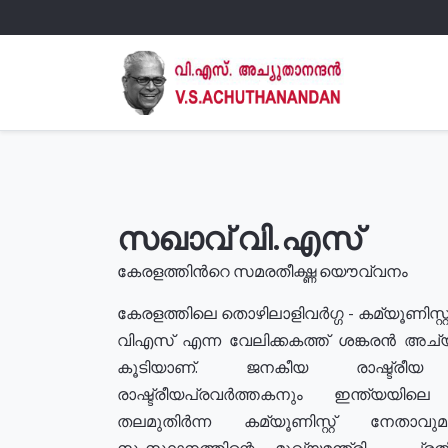
സഖാവ് വി.എസ്
കേരളത്തിൻറെ സമരതീക്ഷ്ണ യൌവ്വനം
കേരളത്തിലെ തൊഴിലാളിവർഗ്ഗ - കമ്യൂണിസ്റ്റ
വിഎസ് എന്ന വേലിക്കകത്ത് ശങ്കരൻ അച്
കൂടിയാണ്. ജനകീയ രാഷ്ട്രീ
രാഷ്ട്രീയപ്രവർത്തകനും ഇന്ത്യയിലെ ജീ
തലമുതിർന്ന കമ്യൂണിസ്റ്റ് നേതാവ
സംസ്ഥാനത്തിന്റെ മുഖ്യമന്ത്രി , പ്