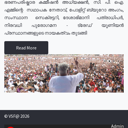
ഭരണപരിഷ്കാര കമ്മീഷൻ അധ്യക്ഷൻ, സി. പി. ഐ.
എമ്മിന്റെ സഥാപക നേതാവ്, പോളിറ്റ് ബ്യുറോ അംഗം,
സംസ്ഥാന സെക്രട്ടറി, ദേശാഭിമാനി പത്രാധിപർ,
നിരവധി പുരോഗമന - ട്രേഡ് യൂണിയൻ
പ്രസ്ഥാനങ്ങളുടെ നായകത്വം തുടങ്ങി
Read More
© VSF@ 2026
Admin