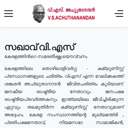
സഖാവ് വി.എസ്
കേരളത്തിൻറെ സമരതീക്ഷ്ണ യൌവ്വനം
കേരളത്തിലെ തൊഴിലാളിവർഗ്ഗ - കമ്യൂണിസ്റ്റ്
പ്രസ്ഥാനങ്ങളുടെ ചരിത്രം വിഎസ് എന്ന വേലിക്കകത്ത്
ശങ്കരൻ അച്യുതാനന്ദൻ ജീവിതചരിത്രം കൂടിയാണ്.
ജനകീയ രാഷ്ട്രീയ നേതാവും ജനപക്ഷ
രാഷ്ട്രീയപ്രവർത്തകനും ഇന്ത്യയിലെ ജീവിച്ചിരിക്കുന്ന
ഏറ്റവും തലമുതിർന്ന കമ്യൂണിസ്റ്റ് നേതാവുമാണ്
അദ്ദേഹം. കേരള സംസ്ഥാനത്തിന്റെ മുഖ്യമന്ത്രി ,
പ്രതിപക്ഷനേതാവ്, നിയമസഭാ സാമാജികൻ,