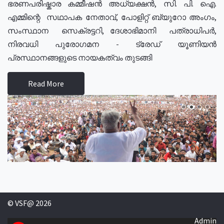
ഭരണപരിഷ്കാര കമ്മീഷൻ അധ്യക്ഷൻ, സി. പി. ഐ.
എമ്മിന്റെ സഥാപക നേതാവ്, പോളിറ്റ് ബ്യുറോ അംഗം,
സംസ്ഥാന സെക്രട്ടറി, ദേശാഭിമാനി പത്രാധിപർ,
നിരവധി പുരോഗമന - ട്രേഡ് യൂണിയൻ
പ്രസ്ഥാനങ്ങളുടെ നായകത്വം തുടങ്ങി
Read More
© VSF@ 2026
Admin