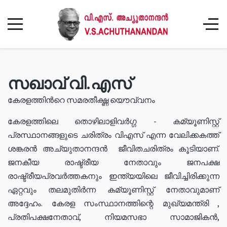
സഖാവ് വി.എസ്
കേരളത്തിൻറെ സമരതീക്ഷ്ണ യൌവ്വനം
കേരളത്തിലെ തൊഴിലാളിവർഗ്ഗ - കമ്യൂണിസ്റ്റ്
പ്രസ്ഥാനങ്ങളുടെ ചരിത്രം വിഎസ് എന്ന വേലിക്കകത്ത്
ശങ്കരൻ അച്യുതാനന്ദൻ ജീവിതചരിത്രം കൂടിയാണ്.
ജനകീയ രാഷ്ട്രീയ നേതാവും ജനപക്ഷ
രാഷ്ട്രീയപ്രവർത്തകനും ഇന്ത്യയിലെ ജീവിച്ചിരിക്കുന്ന
ഏറ്റവും തലമുതിർന്ന കമ്യൂണിസ്റ്റ് നേതാവുമാണ്
അദ്ദേഹം. കേരള സംസ്ഥാനത്തിന്റെ മുഖ്യമന്ത്രി ,
പ്രതിപക്ഷനേതാവ്, നിയമസഭാ സാമാജികൻ,