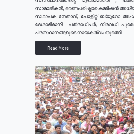
സാമാജികൻ, ഭരണപരിഷ്കാര കമ്മീഷൻ അധ്യക്
സഥാപക നേതാവ്, പോളിറ്റ് ബ്യുറോ അംഗ
ദേശാഭിമാനി പത്രാധിപർ, നിരവധി പു
പ്രസ്ഥാനങ്ങളുടെ നായകത്വം തുടങ്ങി
Read More