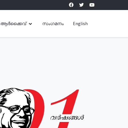
ആർക്കൈവ്
സംഗമനം
English