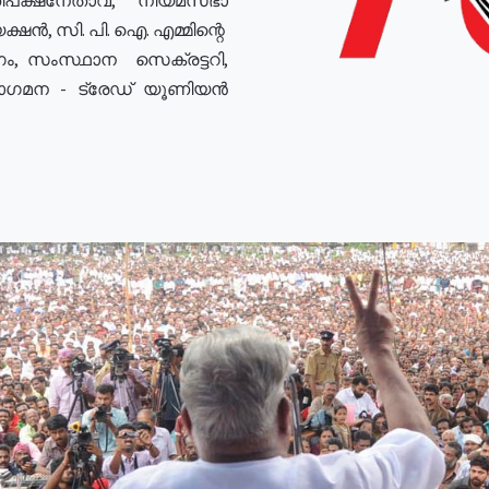
ഷൻ, സി. പി. ഐ. എമ്മിന്റെ
ം, സംസ്ഥാന സെക്രട്ടറി,
രോഗമന - ട്രേഡ് യൂണിയൻ