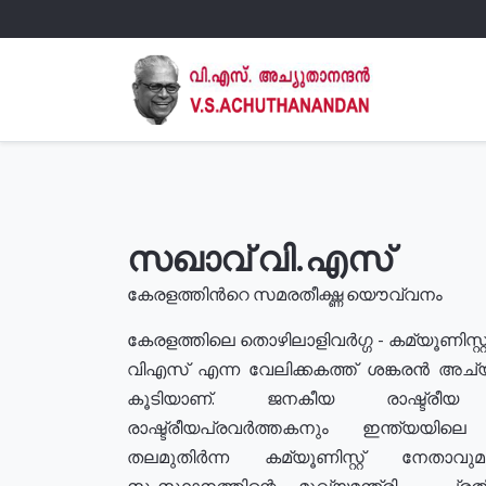
സഖാവ് വി.എസ്
കേരളത്തിൻറെ സമരതീക്ഷ്ണ യൌവ്വനം
കേരളത്തിലെ തൊഴിലാളിവർഗ്ഗ - കമ്യൂണിസ്റ്റ
വിഎസ് എന്ന വേലിക്കകത്ത് ശങ്കരൻ അച്
കൂടിയാണ്. ജനകീയ രാഷ്ട്രീ
രാഷ്ട്രീയപ്രവർത്തകനും ഇന്ത്യയിലെ ജീ
തലമുതിർന്ന കമ്യൂണിസ്റ്റ് നേതാവ
സംസ്ഥാനത്തിന്റെ മുഖ്യമന്ത്രി , പ്