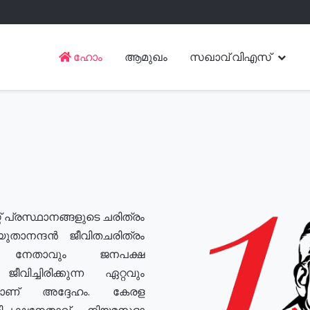
ഹോം
ആമുഖം
സഖാവ് വിഎസ്
് പ്രസ്ഥാനങ്ങളുടെ ചരിത്രം
യുതാനന്ദൻ ജീവിതചരിത്രം
യ നേതാവും ജനപക്ഷ
വിച്ചിരിക്കുന്ന ഏറ്റവും
ുമാണ് അദ്ദേഹം. കേരള
രതിപക്ഷനേതാവ്, നിയമസഭാ