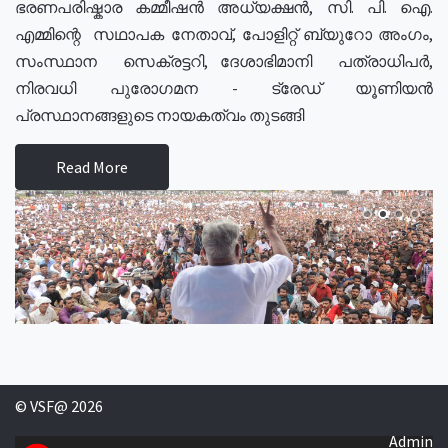
ഭരണപരിഷ്കാര കമ്മീഷൻ അധ്യക്ഷൻ, സി. പി. ഐ.
എമ്മിന്റെ സഥാപക നേതാവ്, പോളിറ്റ് ബ്യുറോ അംഗം,
സംസ്ഥാന സെക്രട്ടറി, ദേശാഭിമാനി പത്രാധിപർ,
നിരവധി പുരോഗമന - ട്രേഡ് യൂണിയൻ
പ്രസ്ഥാനങ്ങളുടെ നായകത്വം തുടങ്ങി
Read More
© VSF@ 2026
Admin