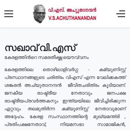
സഖാവ് വി.എസ്
കേരളത്തിൻറെ സമരതീക്ഷ്ണ യൌവ്വനം
കേരളത്തിലെ തൊഴിലാളിവർഗ്ഗ - കമ്യൂണിസ്റ്റ്
പ്രസ്ഥാനങ്ങളുടെ ചരിത്രം വിഎസ് എന്ന വേലിക്കകത്ത്
ശങ്കരൻ അച്യുതാനന്ദൻ ജീവിതചരിത്രം കൂടിയാണ്.
ജനകീയ രാഷ്ട്രീയ നേതാവും ജനപക്ഷ
രാഷ്ട്രീയപ്രവർത്തകനും ഇന്ത്യയിലെ ജീവിച്ചിരിക്കുന്ന
ഏറ്റവും തലമുതിർന്ന കമ്യൂണിസ്റ്റ് നേതാവുമാണ്
അദ്ദേഹം. കേരള സംസ്ഥാനത്തിന്റെ മുഖ്യമന്ത്രി ,
പ്രതിപക്ഷനേതാവ്, നിയമസഭാ സാമാജികൻ,