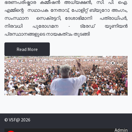
ഭരണപരിഷ്കാര കമ്മീഷൻ അധ്യക്ഷൻ, സി. പി. ഐ.
എമ്മിന്റെ സഥാപക നേതാവ്, പോളിറ്റ് ബ്യുറോ അംഗം,
സംസ്ഥാന സെക്രട്ടറി, ദേശാഭിമാനി പത്രാധിപർ,
നിരവധി പുരോഗമന - ട്രേഡ് യൂണിയൻ
പ്രസ്ഥാനങ്ങളുടെ നായകത്വം തുടങ്ങി
Read More
© VSF@ 2026
Admin