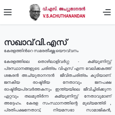
സഖാവ് വി.എസ്
കേരളത്തിൻറെ സമരതീക്ഷ്ണ യൌവ്വനം
കേരളത്തിലെ തൊഴിലാളിവർഗ്ഗ - കമ്യൂണിസ്റ്റ്
പ്രസ്ഥാനങ്ങളുടെ ചരിത്രം വിഎസ് എന്ന വേലിക്കകത്ത്
ശങ്കരൻ അച്യുതാനന്ദൻ ജീവിതചരിത്രം കൂടിയാണ്.
ജനകീയ രാഷ്ട്രീയ നേതാവും ജനപക്ഷ
രാഷ്ട്രീയപ്രവർത്തകനും ഇന്ത്യയിലെ ജീവിച്ചിരിക്കുന്ന
ഏറ്റവും തലമുതിർന്ന കമ്യൂണിസ്റ്റ് നേതാവുമാണ്
അദ്ദേഹം. കേരള സംസ്ഥാനത്തിന്റെ മുഖ്യമന്ത്രി ,
പ്രതിപക്ഷനേതാവ്, നിയമസഭാ സാമാജികൻ,