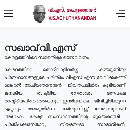
സഖാവ് വി.എസ്
കേരളത്തിൻറെ സമരതീക്ഷ്ണ യൌവ്വനം
കേരളത്തിലെ തൊഴിലാളിവർഗ്ഗ - കമ്യൂണിസ്റ്റ്
പ്രസ്ഥാനങ്ങളുടെ ചരിത്രം വിഎസ് എന്ന വേലിക്കകത്ത്
ശങ്കരൻ അച്യുതാനന്ദൻ ജീവിതചരിത്രം കൂടിയാണ്.
ജനകീയ രാഷ്ട്രീയ നേതാവും ജനപക്ഷ
രാഷ്ട്രീയപ്രവർത്തകനും ഇന്ത്യയിലെ ജീവിച്ചിരിക്കുന്ന
ഏറ്റവും തലമുതിർന്ന കമ്യൂണിസ്റ്റ് നേതാവുമാണ്
അദ്ദേഹം. കേരള സംസ്ഥാനത്തിന്റെ മുഖ്യമന്ത്രി ,
പ്രതിപക്ഷനേതാവ്, നിയമസഭാ സാമാജികൻ,