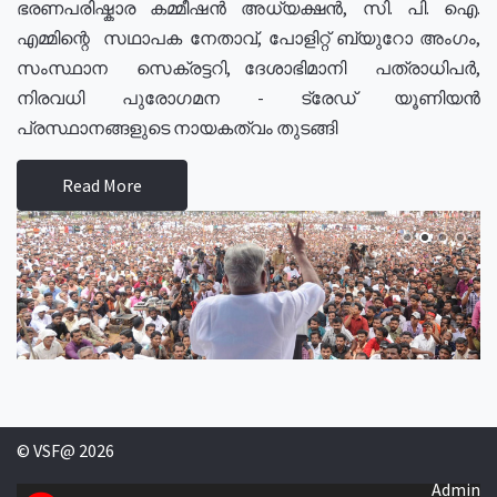
ഭരണപരിഷ്കാര കമ്മീഷൻ അധ്യക്ഷൻ, സി. പി. ഐ.
എമ്മിന്റെ സഥാപക നേതാവ്, പോളിറ്റ് ബ്യുറോ അംഗം,
സംസ്ഥാന സെക്രട്ടറി, ദേശാഭിമാനി പത്രാധിപർ,
നിരവധി പുരോഗമന - ട്രേഡ് യൂണിയൻ
പ്രസ്ഥാനങ്ങളുടെ നായകത്വം തുടങ്ങി
Read More
© VSF@ 2026
Admin