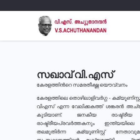
സഖാവ് വി.എസ്
കേരളത്തിൻറെ സമരതീക്ഷ്ണ യൌവ്വനം
കേരളത്തിലെ തൊഴിലാളിവർഗ്ഗ - കമ്യൂണിസ്റ്റ
വിഎസ് എന്ന വേലിക്കകത്ത് ശങ്കരൻ അച്
കൂടിയാണ്. ജനകീയ രാഷ്ട്രീ
രാഷ്ട്രീയപ്രവർത്തകനും ഇന്ത്യയിലെ ജീ
തലമുതിർന്ന കമ്യൂണിസ്റ്റ് നേതാവ
സംസ്ഥാനത്തിന്റെ മുഖ്യമന്ത്രി , പ്