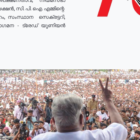
ഷൻ, സി. പി. ഐ. എമ്മിന്റെ
ം, സംസ്ഥാന സെക്രട്ടറി,
രോഗമന - ട്രേഡ് യൂണിയൻ