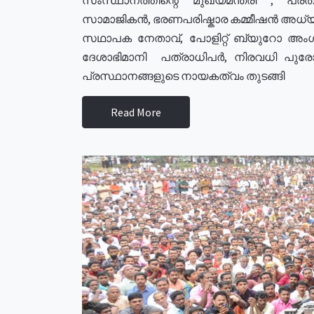
സാമാജികൻ, ഭരണപരിഷ്കാര കമ്മീഷൻ അധ്യക്
സഥാപക നേതാവ്, പോളിറ്റ് ബ്യുറോ അംഗ
ദേശാഭിമാനി പത്രാധിപർ, നിരവധി പു
പ്രസ്ഥാനങ്ങളുടെ നായകത്വം തുടങ്ങി
Read More