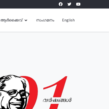
ആർക്കൈവ്
സംഗമനം
English