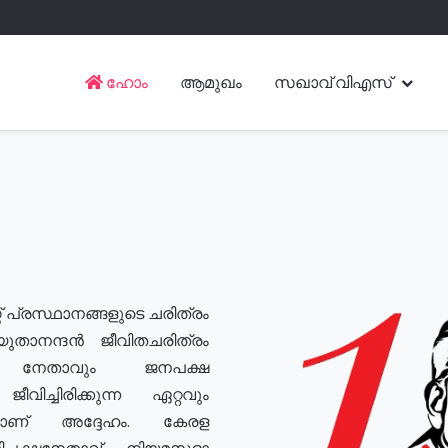
ഹോം
ആമുഖം
സഖാവ് വിഎസ്
് പ്രസ്ഥാനങ്ങളുടെ ചരിത്രം
യുതാനന്ദൻ ജീവിതചരിത്രം
യ നേതാവും ജനപക്ഷ
വിച്ചിരിക്കുന്ന ഏറ്റവും
ുമാണ് അദ്ദേഹം. കേരള
രതിപക്ഷനേതാവ്, നിയമസഭാ