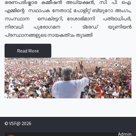
ഭരണപരിഷ്കാര കമ്മീഷൻ അധ്യക്ഷൻ, സി. പി. ഐ.
എമ്മിന്റെ സഥാപക നേതാവ്, പോളിറ്റ് ബ്യുറോ അംഗം,
സംസ്ഥാന സെക്രട്ടറി, ദേശാഭിമാനി പത്രാധിപർ,
നിരവധി പുരോഗമന - ട്രേഡ് യൂണിയൻ
പ്രസ്ഥാനങ്ങളുടെ നായകത്വം തുടങ്ങി
Read More
© VSF@ 2026
Admin