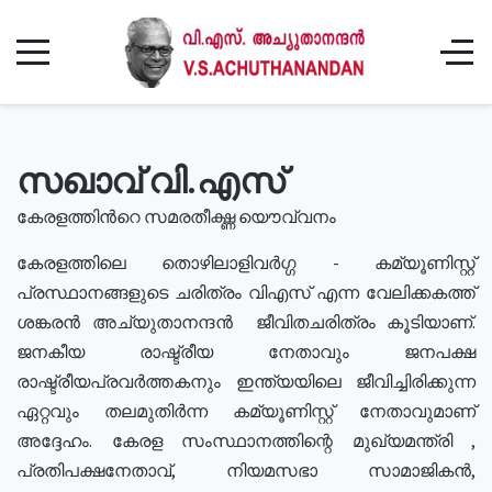
സഖാവ് വി.എസ്
കേരളത്തിൻറെ സമരതീക്ഷ്ണ യൌവ്വനം
കേരളത്തിലെ തൊഴിലാളിവർഗ്ഗ - കമ്യൂണിസ്റ്റ്
പ്രസ്ഥാനങ്ങളുടെ ചരിത്രം വിഎസ് എന്ന വേലിക്കകത്ത്
ശങ്കരൻ അച്യുതാനന്ദൻ ജീവിതചരിത്രം കൂടിയാണ്.
ജനകീയ രാഷ്ട്രീയ നേതാവും ജനപക്ഷ
രാഷ്ട്രീയപ്രവർത്തകനും ഇന്ത്യയിലെ ജീവിച്ചിരിക്കുന്ന
ഏറ്റവും തലമുതിർന്ന കമ്യൂണിസ്റ്റ് നേതാവുമാണ്
അദ്ദേഹം. കേരള സംസ്ഥാനത്തിന്റെ മുഖ്യമന്ത്രി ,
പ്രതിപക്ഷനേതാവ്, നിയമസഭാ സാമാജികൻ,