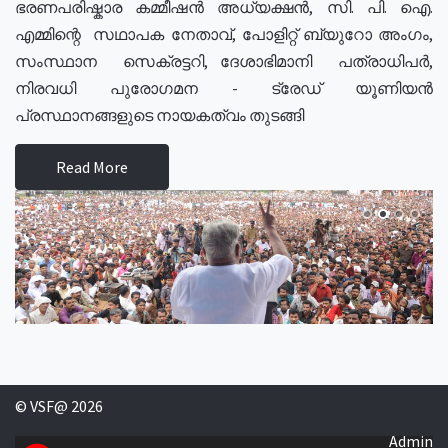
ഭരണപരിഷ്കാര കമ്മീഷൻ അധ്യക്ഷൻ, സി. പി. ഐ.
എമ്മിന്റെ സഥാപക നേതാവ്, പോളിറ്റ് ബ്യുറോ അംഗം,
സംസ്ഥാന സെക്രട്ടറി, ദേശാഭിമാനി പത്രാധിപർ,
നിരവധി പുരോഗമന - ട്രേഡ് യൂണിയൻ
പ്രസ്ഥാനങ്ങളുടെ നായകത്വം തുടങ്ങി
Read More
© VSF@ 2026
Admin