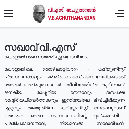
സഖാവ് വി.എസ്
കേരളത്തിൻറെ സമരതീക്ഷ്ണ യൌവ്വനം
കേരളത്തിലെ തൊഴിലാളിവർഗ്ഗ - കമ്യൂണിസ്റ്റ്
പ്രസ്ഥാനങ്ങളുടെ ചരിത്രം വിഎസ് എന്ന വേലിക്കകത്ത്
ശങ്കരൻ അച്യുതാനന്ദൻ ജീവിതചരിത്രം കൂടിയാണ്.
ജനകീയ രാഷ്ട്രീയ നേതാവും ജനപക്ഷ
രാഷ്ട്രീയപ്രവർത്തകനും ഇന്ത്യയിലെ ജീവിച്ചിരിക്കുന്ന
ഏറ്റവും തലമുതിർന്ന കമ്യൂണിസ്റ്റ് നേതാവുമാണ്
അദ്ദേഹം. കേരള സംസ്ഥാനത്തിന്റെ മുഖ്യമന്ത്രി ,
പ്രതിപക്ഷനേതാവ്, നിയമസഭാ സാമാജികൻ,