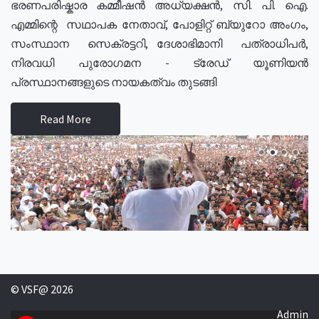
ഭരണപരിഷ്കാര കമ്മീഷൻ അധ്യക്ഷൻ, സി. പി. ഐ.
എമ്മിന്റെ സഥാപക നേതാവ്, പോളിറ്റ് ബ്യുറോ അംഗം,
സംസ്ഥാന സെക്രട്ടറി, ദേശാഭിമാനി പത്രാധിപർ,
നിരവധി പുരോഗമന - ട്രേഡ് യൂണിയൻ
പ്രസ്ഥാനങ്ങളുടെ നായകത്വം തുടങ്ങി
Read More
© VSF@ 2026
Admin