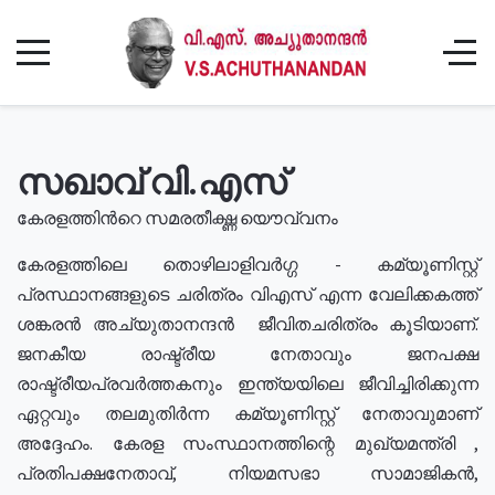
സഖാവ് വി.എസ്
കേരളത്തിൻറെ സമരതീക്ഷ്ണ യൌവ്വനം
കേരളത്തിലെ തൊഴിലാളിവർഗ്ഗ - കമ്യൂണിസ്റ്റ്
പ്രസ്ഥാനങ്ങളുടെ ചരിത്രം വിഎസ് എന്ന വേലിക്കകത്ത്
ശങ്കരൻ അച്യുതാനന്ദൻ ജീവിതചരിത്രം കൂടിയാണ്.
ജനകീയ രാഷ്ട്രീയ നേതാവും ജനപക്ഷ
രാഷ്ട്രീയപ്രവർത്തകനും ഇന്ത്യയിലെ ജീവിച്ചിരിക്കുന്ന
ഏറ്റവും തലമുതിർന്ന കമ്യൂണിസ്റ്റ് നേതാവുമാണ്
അദ്ദേഹം. കേരള സംസ്ഥാനത്തിന്റെ മുഖ്യമന്ത്രി ,
പ്രതിപക്ഷനേതാവ്, നിയമസഭാ സാമാജികൻ,