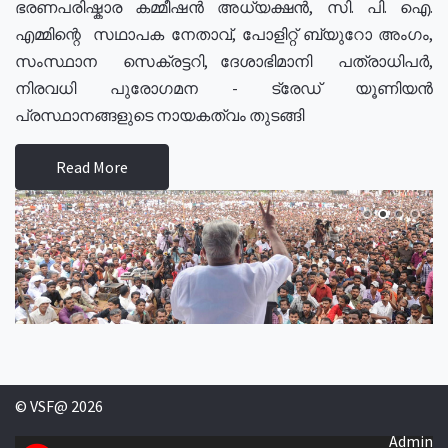
ഭരണപരിഷ്കാര കമ്മീഷൻ അധ്യക്ഷൻ, സി. പി. ഐ.
എമ്മിന്റെ സഥാപക നേതാവ്, പോളിറ്റ് ബ്യുറോ അംഗം,
സംസ്ഥാന സെക്രട്ടറി, ദേശാഭിമാനി പത്രാധിപർ,
നിരവധി പുരോഗമന - ട്രേഡ് യൂണിയൻ
പ്രസ്ഥാനങ്ങളുടെ നായകത്വം തുടങ്ങി
Read More
© VSF@ 2026
Admin