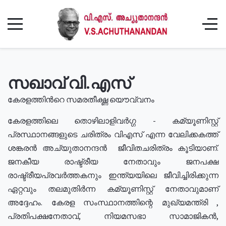
സഖാവ് വി.എസ്
കേരളത്തിൻറെ സമരതീക്ഷ്ണ യൌവ്വനം
കേരളത്തിലെ തൊഴിലാളിവർഗ്ഗ - കമ്യൂണിസ്റ്റ്
പ്രസ്ഥാനങ്ങളുടെ ചരിത്രം വിഎസ് എന്ന വേലിക്കകത്ത്
ശങ്കരൻ അച്യുതാനന്ദൻ ജീവിതചരിത്രം കൂടിയാണ്.
ജനകീയ രാഷ്ട്രീയ നേതാവും ജനപക്ഷ
രാഷ്ട്രീയപ്രവർത്തകനും ഇന്ത്യയിലെ ജീവിച്ചിരിക്കുന്ന
ഏറ്റവും തലമുതിർന്ന കമ്യൂണിസ്റ്റ് നേതാവുമാണ്
അദ്ദേഹം. കേരള സംസ്ഥാനത്തിന്റെ മുഖ്യമന്ത്രി ,
പ്രതിപക്ഷനേതാവ്, നിയമസഭാ സാമാജികൻ,