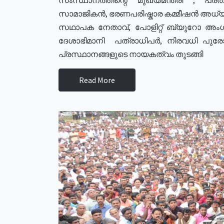
സാമാജികൻ, ഭരണപരിഷ്കാര കമ്മീഷൻ അധ്യക്
സഥാപക നേതാവ്, പോളിറ്റ് ബ്യുറോ അംഗ
ദേശാഭിമാനി പത്രാധിപർ, നിരവധി പു
പ്രസ്ഥാനങ്ങളുടെ നായകത്വം തുടങ്ങി
Read More