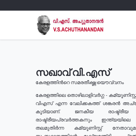
സഖാവ് വി.എസ്
കേരളത്തിൻറെ സമരതീക്ഷ്ണ യൌവ്വനം
കേരളത്തിലെ തൊഴിലാളിവർഗ്ഗ - കമ്യൂണിസ്റ്റ
വിഎസ് എന്ന വേലിക്കകത്ത് ശങ്കരൻ അച്
കൂടിയാണ്. ജനകീയ രാഷ്ട്രീ
രാഷ്ട്രീയപ്രവർത്തകനും ഇന്ത്യയിലെ ജീ
തലമുതിർന്ന കമ്യൂണിസ്റ്റ് നേതാവ
സംസ്ഥാനത്തിന്റെ മുഖ്യമന്ത്രി , പ്