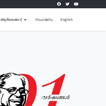
ആർക്കൈവ്
സംഗമനം
English