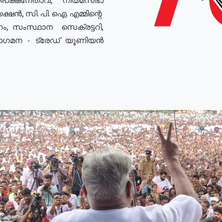
ഷൻ, സി. പി. ഐ. എമ്മിന്റെ
ം, സംസ്ഥാന സെക്രട്ടറി,
രോഗമന - ട്രേഡ് യൂണിയൻ