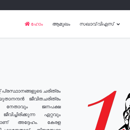
ഹോം
ആമുഖം
സഖാവ് വിഎസ്
് പ്രസ്ഥാനങ്ങളുടെ ചരിത്രം
യുതാനന്ദൻ ജീവിതചരിത്രം
യ നേതാവും ജനപക്ഷ
വിച്ചിരിക്കുന്ന ഏറ്റവും
ുമാണ് അദ്ദേഹം. കേരള
രതിപക്ഷനേതാവ്, നിയമസഭാ