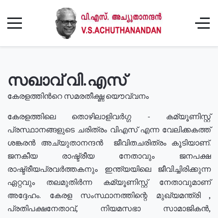
സഖാവ് വി.എസ്
കേരളത്തിൻറെ സമരതീക്ഷ്ണ യൌവ്വനം
കേരളത്തിലെ തൊഴിലാളിവർഗ്ഗ - കമ്യൂണിസ്റ്റ്
പ്രസ്ഥാനങ്ങളുടെ ചരിത്രം വിഎസ് എന്ന വേലിക്കകത്ത്
ശങ്കരൻ അച്യുതാനന്ദൻ ജീവിതചരിത്രം കൂടിയാണ്.
ജനകീയ രാഷ്ട്രീയ നേതാവും ജനപക്ഷ
രാഷ്ട്രീയപ്രവർത്തകനും ഇന്ത്യയിലെ ജീവിച്ചിരിക്കുന്ന
ഏറ്റവും തലമുതിർന്ന കമ്യൂണിസ്റ്റ് നേതാവുമാണ്
അദ്ദേഹം. കേരള സംസ്ഥാനത്തിന്റെ മുഖ്യമന്ത്രി ,
പ്രതിപക്ഷനേതാവ്, നിയമസഭാ സാമാജികൻ,