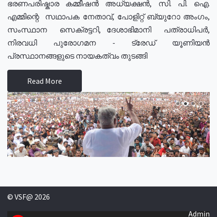
ഭരണപരിഷ്കാര കമ്മീഷൻ അധ്യക്ഷൻ, സി. പി. ഐ.
എമ്മിന്റെ സഥാപക നേതാവ്, പോളിറ്റ് ബ്യുറോ അംഗം,
സംസ്ഥാന സെക്രട്ടറി, ദേശാഭിമാനി പത്രാധിപർ,
നിരവധി പുരോഗമന - ട്രേഡ് യൂണിയൻ
പ്രസ്ഥാനങ്ങളുടെ നായകത്വം തുടങ്ങി
Read More
© VSF@ 2026
Admin