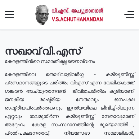
സഖാവ് വി.എസ്
കേരളത്തിൻറെ സമരതീക്ഷ്ണ യൌവ്വനം
കേരളത്തിലെ തൊഴിലാളിവർഗ്ഗ - കമ്യൂണിസ്റ്റ്
പ്രസ്ഥാനങ്ങളുടെ ചരിത്രം വിഎസ് എന്ന വേലിക്കകത്ത്
ശങ്കരൻ അച്യുതാനന്ദൻ ജീവിതചരിത്രം കൂടിയാണ്.
ജനകീയ രാഷ്ട്രീയ നേതാവും ജനപക്ഷ
രാഷ്ട്രീയപ്രവർത്തകനും ഇന്ത്യയിലെ ജീവിച്ചിരിക്കുന്ന
ഏറ്റവും തലമുതിർന്ന കമ്യൂണിസ്റ്റ് നേതാവുമാണ്
അദ്ദേഹം. കേരള സംസ്ഥാനത്തിന്റെ മുഖ്യമന്ത്രി ,
പ്രതിപക്ഷനേതാവ്, നിയമസഭാ സാമാജികൻ,