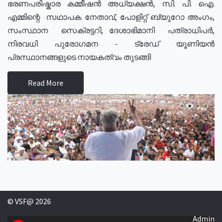
ഭരണപരിഷ്കാര കമ്മീഷൻ അധ്യക്ഷൻ, സി. പി. ഐ.
എമ്മിന്റെ സഥാപക നേതാവ്, പോളിറ്റ് ബ്യുറോ അംഗം,
സംസ്ഥാന സെക്രട്ടറി, ദേശാഭിമാനി പത്രാധിപർ,
നിരവധി പുരോഗമന - ട്രേഡ് യൂണിയൻ
പ്രസ്ഥാനങ്ങളുടെ നായകത്വം തുടങ്ങി
Read More
© VSF@ 2026
Admin