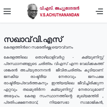
സഖാവ് വി.എസ്
കേരളത്തിൻറെ സമരതീക്ഷ്ണ യൌവ്വനം
കേരളത്തിലെ തൊഴിലാളിവർഗ്ഗ - കമ്യൂണിസ്റ്റ്
പ്രസ്ഥാനങ്ങളുടെ ചരിത്രം വിഎസ് എന്ന വേലിക്കകത്ത്
ശങ്കരൻ അച്യുതാനന്ദൻ ജീവിതചരിത്രം കൂടിയാണ്.
ജനകീയ രാഷ്ട്രീയ നേതാവും ജനപക്ഷ
രാഷ്ട്രീയപ്രവർത്തകനും ഇന്ത്യയിലെ ജീവിച്ചിരിക്കുന്ന
ഏറ്റവും തലമുതിർന്ന കമ്യൂണിസ്റ്റ് നേതാവുമാണ്
അദ്ദേഹം. കേരള സംസ്ഥാനത്തിന്റെ മുഖ്യമന്ത്രി ,
പ്രതിപക്ഷനേതാവ്, നിയമസഭാ സാമാജികൻ,