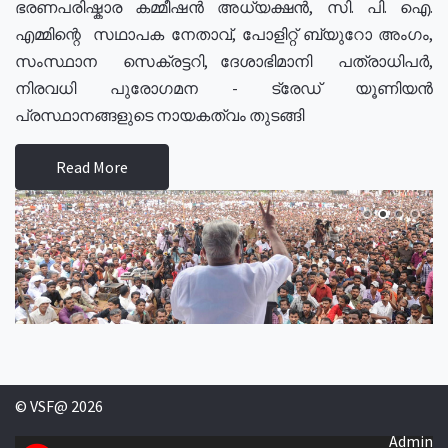
ഭരണപരിഷ്കാര കമ്മീഷൻ അധ്യക്ഷൻ, സി. പി. ഐ.
എമ്മിന്റെ സഥാപക നേതാവ്, പോളിറ്റ് ബ്യുറോ അംഗം,
സംസ്ഥാന സെക്രട്ടറി, ദേശാഭിമാനി പത്രാധിപർ,
നിരവധി പുരോഗമന - ട്രേഡ് യൂണിയൻ
പ്രസ്ഥാനങ്ങളുടെ നായകത്വം തുടങ്ങി
Read More
© VSF@ 2026
Admin