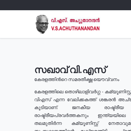
സഖാവ് വി.എസ്
കേരളത്തിൻറെ സമരതീക്ഷ്ണ യൌവ്വനം
കേരളത്തിലെ തൊഴിലാളിവർഗ്ഗ - കമ്യൂണിസ്റ്റ
വിഎസ് എന്ന വേലിക്കകത്ത് ശങ്കരൻ അച്
കൂടിയാണ്. ജനകീയ രാഷ്ട്രീ
രാഷ്ട്രീയപ്രവർത്തകനും ഇന്ത്യയിലെ ജീ
തലമുതിർന്ന കമ്യൂണിസ്റ്റ് നേതാവ
സംസ്ഥാനത്തിന്റെ മുഖ്യമന്ത്രി , പ്