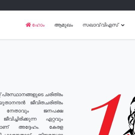
ഹോം
ആമുഖം
സഖാവ് വിഎസ്
് പ്രസ്ഥാനങ്ങളുടെ ചരിത്രം
യുതാനന്ദൻ ജീവിതചരിത്രം
യ നേതാവും ജനപക്ഷ
വിച്ചിരിക്കുന്ന ഏറ്റവും
ുമാണ് അദ്ദേഹം. കേരള
രതിപക്ഷനേതാവ്, നിയമസഭാ