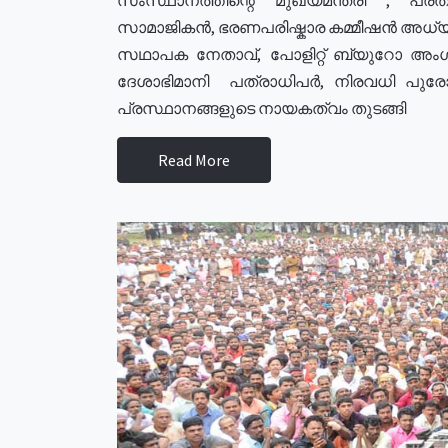
സാമാജികൻ, ഭരണപരിഷ്കാര കമ്മീഷൻ അധ്യക്
സഥാപക നേതാവ്, പോളിറ്റ് ബ്യുറോ അംഗ
ദേശാഭിമാനി പത്രാധിപർ, നിരവധി പു
പ്രസ്ഥാനങ്ങളുടെ നായകത്വം തുടങ്ങി
Read More