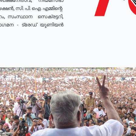
ഷൻ, സി. പി. ഐ. എമ്മിന്റെ
ം, സംസ്ഥാന സെക്രട്ടറി,
രോഗമന - ട്രേഡ് യൂണിയൻ