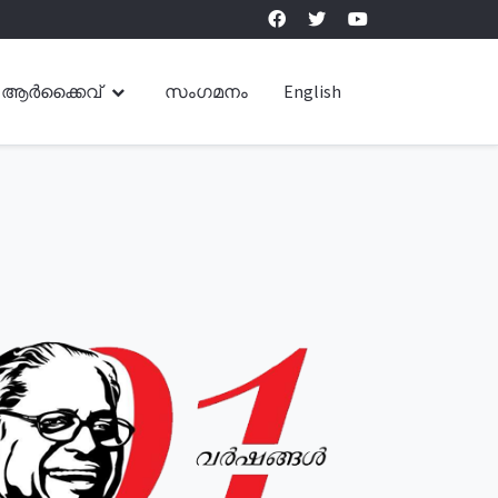
ആർക്കൈവ്
സംഗമനം
English