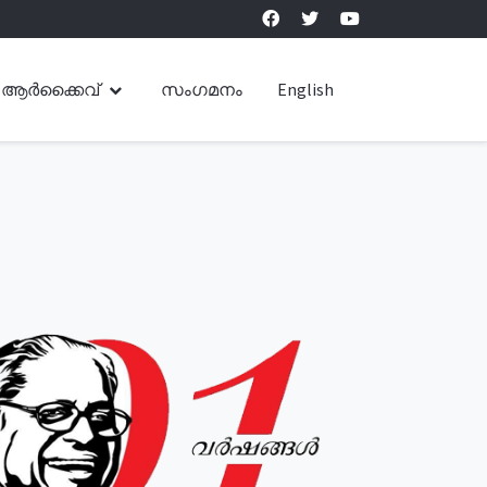
ആർക്കൈവ്
സംഗമനം
English