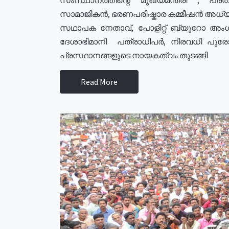
സാമാജികൻ, ഭരണപരിഷ്കാര കമ്മീഷൻ അധ്യക്
സഥാപക നേതാവ്, പോളിറ്റ് ബ്യുറോ അംഗ
ദേശാഭിമാനി പത്രാധിപർ, നിരവധി പു
പ്രസ്ഥാനങ്ങളുടെ നായകത്വം തുടങ്ങി
Read More