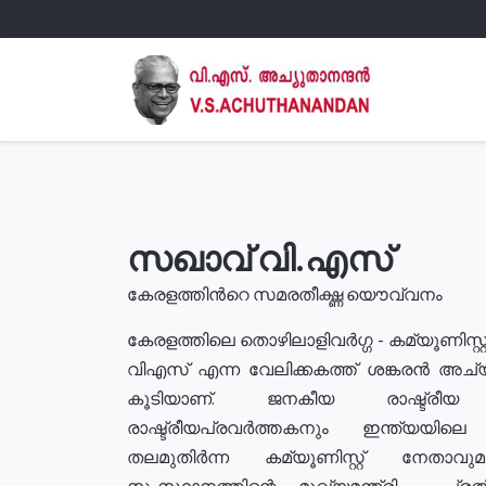
സഖാവ് വി.എസ്
കേരളത്തിൻറെ സമരതീക്ഷ്ണ യൌവ്വനം
കേരളത്തിലെ തൊഴിലാളിവർഗ്ഗ - കമ്യൂണിസ്റ്റ
വിഎസ് എന്ന വേലിക്കകത്ത് ശങ്കരൻ അച്
കൂടിയാണ്. ജനകീയ രാഷ്ട്രീ
രാഷ്ട്രീയപ്രവർത്തകനും ഇന്ത്യയിലെ ജീ
തലമുതിർന്ന കമ്യൂണിസ്റ്റ് നേതാവ
സംസ്ഥാനത്തിന്റെ മുഖ്യമന്ത്രി , പ്