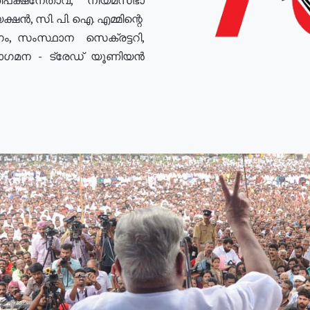
ഷൻ, സി. പി. ഐ. എമ്മിന്റെ
ം, സംസ്ഥാന സെക്രട്ടറി,
രോഗമന - ട്രേഡ് യൂണിയൻ