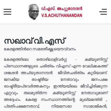
സഖാവ് വി.എസ്
കേരളത്തിൻറെ സമരതീക്ഷ്ണ യൌവ്വനം
കേരളത്തിലെ തൊഴിലാളിവർഗ്ഗ - കമ്യൂണിസ്റ്റ്
പ്രസ്ഥാനങ്ങളുടെ ചരിത്രം വിഎസ് എന്ന വേലിക്കകത്ത്
ശങ്കരൻ അച്യുതാനന്ദൻ ജീവിതചരിത്രം കൂടിയാണ്.
ജനകീയ രാഷ്ട്രീയ നേതാവും ജനപക്ഷ
രാഷ്ട്രീയപ്രവർത്തകനും ഇന്ത്യയിലെ ജീവിച്ചിരിക്കുന്ന
ഏറ്റവും തലമുതിർന്ന കമ്യൂണിസ്റ്റ് നേതാവുമാണ്
അദ്ദേഹം. കേരള സംസ്ഥാനത്തിന്റെ മുഖ്യമന്ത്രി ,
പ്രതിപക്ഷനേതാവ്, നിയമസഭാ സാമാജികൻ,