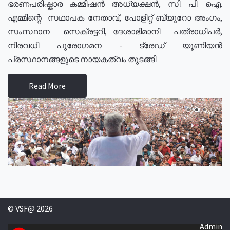
ഭരണപരിഷ്കാര കമ്മീഷൻ അധ്യക്ഷൻ, സി. പി. ഐ.
എമ്മിന്റെ സഥാപക നേതാവ്, പോളിറ്റ് ബ്യുറോ അംഗം,
സംസ്ഥാന സെക്രട്ടറി, ദേശാഭിമാനി പത്രാധിപർ,
നിരവധി പുരോഗമന - ട്രേഡ് യൂണിയൻ
പ്രസ്ഥാനങ്ങളുടെ നായകത്വം തുടങ്ങി
Read More
© VSF@ 2026
Admin