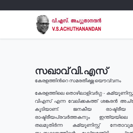
സഖാവ് വി.എസ്
കേരളത്തിൻറെ സമരതീക്ഷ്ണ യൌവ്വനം
കേരളത്തിലെ തൊഴിലാളിവർഗ്ഗ - കമ്യൂണിസ്റ്റ
വിഎസ് എന്ന വേലിക്കകത്ത് ശങ്കരൻ അച്
കൂടിയാണ്. ജനകീയ രാഷ്ട്രീ
രാഷ്ട്രീയപ്രവർത്തകനും ഇന്ത്യയിലെ ജീ
തലമുതിർന്ന കമ്യൂണിസ്റ്റ് നേതാവ
സംസ്ഥാനത്തിന്റെ മുഖ്യമന്ത്രി , പ്