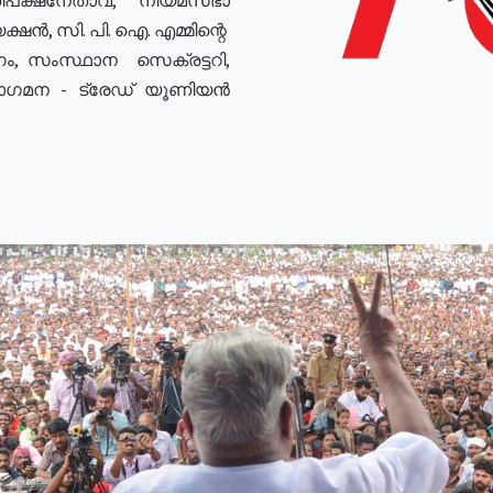
ഷൻ, സി. പി. ഐ. എമ്മിന്റെ
ം, സംസ്ഥാന സെക്രട്ടറി,
രോഗമന - ട്രേഡ് യൂണിയൻ