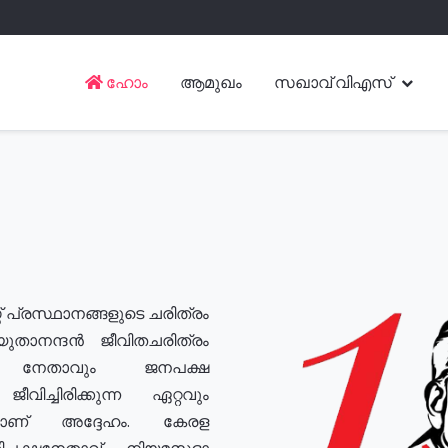
ഹോം
ആമുഖം
സഖാവ് വിഎസ്
് പ്രസ്ഥാനങ്ങളുടെ ചരിത്രം
യുതാനന്ദൻ ജീവിതചരിത്രം
യ നേതാവും ജനപക്ഷ
വിച്ചിരിക്കുന്ന ഏറ്റവും
ുമാണ് അദ്ദേഹം. കേരള
രതിപക്ഷനേതാവ്, നിയമസഭാ