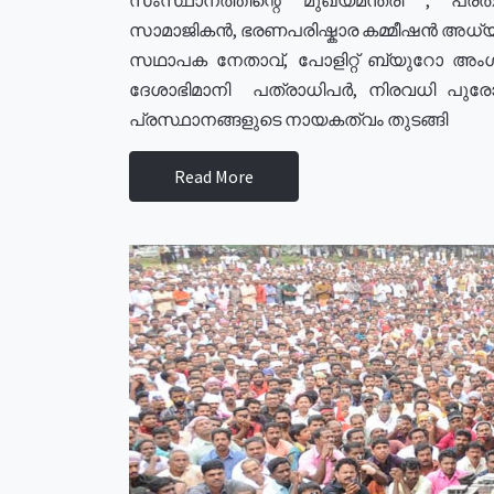
സാമാജികൻ, ഭരണപരിഷ്കാര കമ്മീഷൻ അധ്യക്
സഥാപക നേതാവ്, പോളിറ്റ് ബ്യുറോ അംഗ
ദേശാഭിമാനി പത്രാധിപർ, നിരവധി പു
പ്രസ്ഥാനങ്ങളുടെ നായകത്വം തുടങ്ങി
Read More