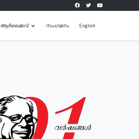
ആർക്കൈവ്
സംഗമനം
English