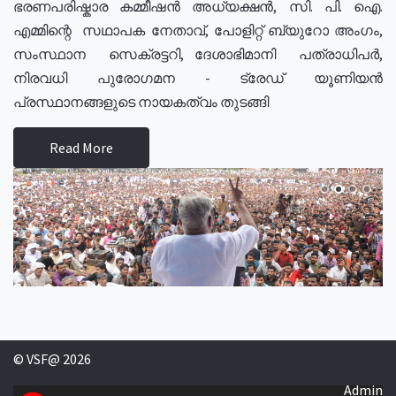
ഭരണപരിഷ്കാര കമ്മീഷൻ അധ്യക്ഷൻ, സി. പി. ഐ.
എമ്മിന്റെ സഥാപക നേതാവ്, പോളിറ്റ് ബ്യുറോ അംഗം,
സംസ്ഥാന സെക്രട്ടറി, ദേശാഭിമാനി പത്രാധിപർ,
നിരവധി പുരോഗമന - ട്രേഡ് യൂണിയൻ
പ്രസ്ഥാനങ്ങളുടെ നായകത്വം തുടങ്ങി
Read More
© VSF@ 2026
Admin