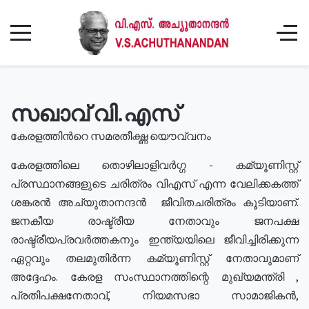
സഖാവ് വി.എസ്
കേരളത്തിൻറെ സമരതീക്ഷ്ണ യൌവ്വനം
കേരളത്തിലെ തൊഴിലാളിവർഗ്ഗ - കമ്യൂണിസ്റ്റ്
പ്രസ്ഥാനങ്ങളുടെ ചരിത്രം വിഎസ് എന്ന വേലിക്കകത്ത്
ശങ്കരൻ അച്യുതാനന്ദൻ ജീവിതചരിത്രം കൂടിയാണ്.
ജനകീയ രാഷ്ട്രീയ നേതാവും ജനപക്ഷ
രാഷ്ട്രീയപ്രവർത്തകനും ഇന്ത്യയിലെ ജീവിച്ചിരിക്കുന്ന
ഏറ്റവും തലമുതിർന്ന കമ്യൂണിസ്റ്റ് നേതാവുമാണ്
അദ്ദേഹം. കേരള സംസ്ഥാനത്തിന്റെ മുഖ്യമന്ത്രി ,
പ്രതിപക്ഷനേതാവ്, നിയമസഭാ സാമാജികൻ,