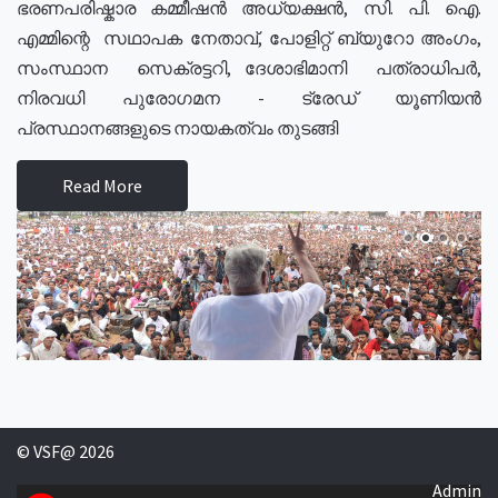
ഭരണപരിഷ്കാര കമ്മീഷൻ അധ്യക്ഷൻ, സി. പി. ഐ.
എമ്മിന്റെ സഥാപക നേതാവ്, പോളിറ്റ് ബ്യുറോ അംഗം,
സംസ്ഥാന സെക്രട്ടറി, ദേശാഭിമാനി പത്രാധിപർ,
നിരവധി പുരോഗമന - ട്രേഡ് യൂണിയൻ
പ്രസ്ഥാനങ്ങളുടെ നായകത്വം തുടങ്ങി
Read More
© VSF@ 2026
Admin