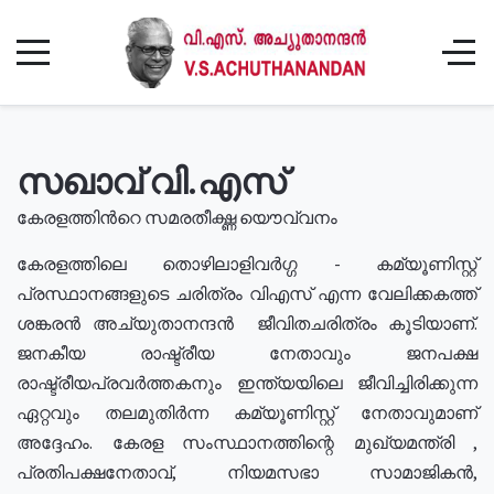
സഖാവ് വി.എസ്
കേരളത്തിൻറെ സമരതീക്ഷ്ണ യൌവ്വനം
കേരളത്തിലെ തൊഴിലാളിവർഗ്ഗ - കമ്യൂണിസ്റ്റ്
പ്രസ്ഥാനങ്ങളുടെ ചരിത്രം വിഎസ് എന്ന വേലിക്കകത്ത്
ശങ്കരൻ അച്യുതാനന്ദൻ ജീവിതചരിത്രം കൂടിയാണ്.
ജനകീയ രാഷ്ട്രീയ നേതാവും ജനപക്ഷ
രാഷ്ട്രീയപ്രവർത്തകനും ഇന്ത്യയിലെ ജീവിച്ചിരിക്കുന്ന
ഏറ്റവും തലമുതിർന്ന കമ്യൂണിസ്റ്റ് നേതാവുമാണ്
അദ്ദേഹം. കേരള സംസ്ഥാനത്തിന്റെ മുഖ്യമന്ത്രി ,
പ്രതിപക്ഷനേതാവ്, നിയമസഭാ സാമാജികൻ,