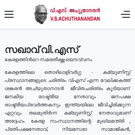
സഖാവ് വി.എസ്
കേരളത്തിൻറെ സമരതീക്ഷ്ണ യൌവ്വനം
കേരളത്തിലെ തൊഴിലാളിവർഗ്ഗ - കമ്യൂണിസ്റ്റ്
പ്രസ്ഥാനങ്ങളുടെ ചരിത്രം വിഎസ് എന്ന വേലിക്കകത്ത്
ശങ്കരൻ അച്യുതാനന്ദൻ ജീവിതചരിത്രം കൂടിയാണ്.
ജനകീയ രാഷ്ട്രീയ നേതാവും ജനപക്ഷ
രാഷ്ട്രീയപ്രവർത്തകനും ഇന്ത്യയിലെ ജീവിച്ചിരിക്കുന്ന
ഏറ്റവും തലമുതിർന്ന കമ്യൂണിസ്റ്റ് നേതാവുമാണ്
അദ്ദേഹം. കേരള സംസ്ഥാനത്തിന്റെ മുഖ്യമന്ത്രി ,
പ്രതിപക്ഷനേതാവ്, നിയമസഭാ സാമാജികൻ,