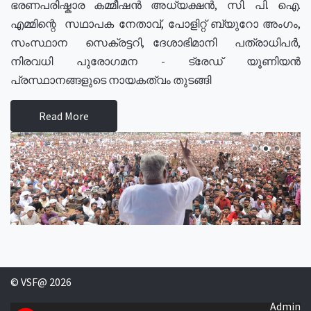
ഭരണപരിഷ്കാര കമ്മീഷൻ അധ്യക്ഷൻ, സി. പി. ഐ.
എമ്മിന്റെ സഥാപക നേതാവ്, പോളിറ്റ് ബ്യുറോ അംഗം,
സംസ്ഥാന സെക്രട്ടറി, ദേശാഭിമാനി പത്രാധിപർ,
നിരവധി പുരോഗമന - ട്രേഡ് യൂണിയൻ
പ്രസ്ഥാനങ്ങളുടെ നായകത്വം തുടങ്ങി
Read More
© VSF@ 2026
Admin