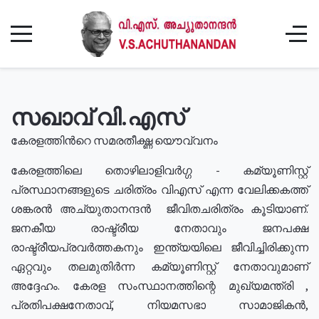
സഖാവ് വി.എസ്
കേരളത്തിൻറെ സമരതീക്ഷ്ണ യൌവ്വനം
കേരളത്തിലെ തൊഴിലാളിവർഗ്ഗ - കമ്യൂണിസ്റ്റ്
പ്രസ്ഥാനങ്ങളുടെ ചരിത്രം വിഎസ് എന്ന വേലിക്കകത്ത്
ശങ്കരൻ അച്യുതാനന്ദൻ ജീവിതചരിത്രം കൂടിയാണ്.
ജനകീയ രാഷ്ട്രീയ നേതാവും ജനപക്ഷ
രാഷ്ട്രീയപ്രവർത്തകനും ഇന്ത്യയിലെ ജീവിച്ചിരിക്കുന്ന
ഏറ്റവും തലമുതിർന്ന കമ്യൂണിസ്റ്റ് നേതാവുമാണ്
അദ്ദേഹം. കേരള സംസ്ഥാനത്തിന്റെ മുഖ്യമന്ത്രി ,
പ്രതിപക്ഷനേതാവ്, നിയമസഭാ സാമാജികൻ,