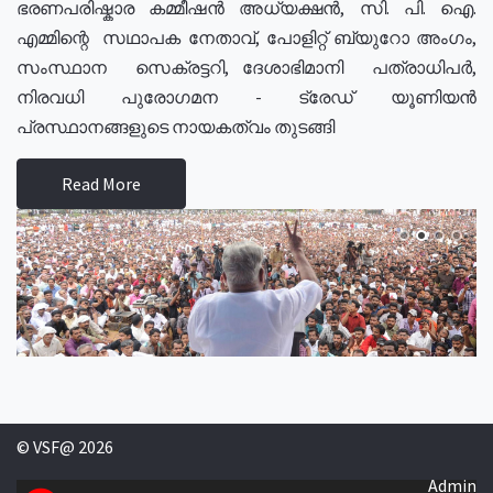
ഭരണപരിഷ്കാര കമ്മീഷൻ അധ്യക്ഷൻ, സി. പി. ഐ.
എമ്മിന്റെ സഥാപക നേതാവ്, പോളിറ്റ് ബ്യുറോ അംഗം,
സംസ്ഥാന സെക്രട്ടറി, ദേശാഭിമാനി പത്രാധിപർ,
നിരവധി പുരോഗമന - ട്രേഡ് യൂണിയൻ
പ്രസ്ഥാനങ്ങളുടെ നായകത്വം തുടങ്ങി
Read More
© VSF@ 2026
Admin