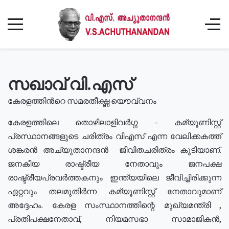
സഖാവ് വി.എസ്
കേരളത്തിൻറെ സമരതീക്ഷ്ണ യൌവ്വനം
കേരളത്തിലെ തൊഴിലാളിവർഗ്ഗ - കമ്യൂണിസ്റ്റ്
പ്രസ്ഥാനങ്ങളുടെ ചരിത്രം വിഎസ് എന്ന വേലിക്കകത്ത്
ശങ്കരൻ അച്യുതാനന്ദൻ ജീവിതചരിത്രം കൂടിയാണ്.
ജനകീയ രാഷ്ട്രീയ നേതാവും ജനപക്ഷ
രാഷ്ട്രീയപ്രവർത്തകനും ഇന്ത്യയിലെ ജീവിച്ചിരിക്കുന്ന
ഏറ്റവും തലമുതിർന്ന കമ്യൂണിസ്റ്റ് നേതാവുമാണ്
അദ്ദേഹം. കേരള സംസ്ഥാനത്തിന്റെ മുഖ്യമന്ത്രി ,
പ്രതിപക്ഷനേതാവ്, നിയമസഭാ സാമാജികൻ,