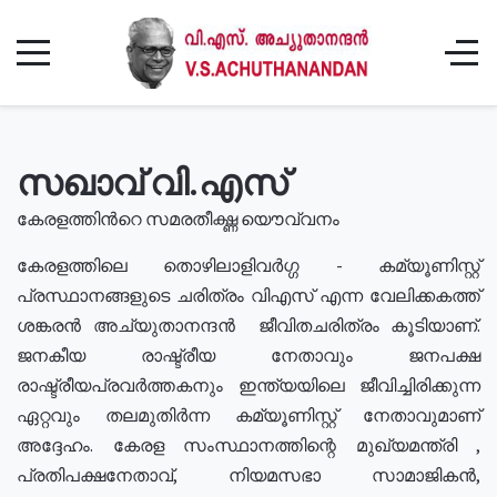
സഖാവ് വി.എസ്
കേരളത്തിൻറെ സമരതീക്ഷ്ണ യൌവ്വനം
കേരളത്തിലെ തൊഴിലാളിവർഗ്ഗ - കമ്യൂണിസ്റ്റ്
പ്രസ്ഥാനങ്ങളുടെ ചരിത്രം വിഎസ് എന്ന വേലിക്കകത്ത്
ശങ്കരൻ അച്യുതാനന്ദൻ ജീവിതചരിത്രം കൂടിയാണ്.
ജനകീയ രാഷ്ട്രീയ നേതാവും ജനപക്ഷ
രാഷ്ട്രീയപ്രവർത്തകനും ഇന്ത്യയിലെ ജീവിച്ചിരിക്കുന്ന
ഏറ്റവും തലമുതിർന്ന കമ്യൂണിസ്റ്റ് നേതാവുമാണ്
അദ്ദേഹം. കേരള സംസ്ഥാനത്തിന്റെ മുഖ്യമന്ത്രി ,
പ്രതിപക്ഷനേതാവ്, നിയമസഭാ സാമാജികൻ,