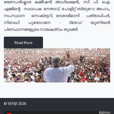
ഭരണപരിഷ്കാര കമ്മീഷൻ അധ്യക്ഷൻ, സി. പി. ഐ.
എമ്മിന്റെ സഥാപക നേതാവ്, പോളിറ്റ് ബ്യുറോ അംഗം,
സംസ്ഥാന സെക്രട്ടറി, ദേശാഭിമാനി പത്രാധിപർ,
നിരവധി പുരോഗമന - ട്രേഡ് യൂണിയൻ
പ്രസ്ഥാനങ്ങളുടെ നായകത്വം തുടങ്ങി
Read More
© VSF@ 2026
Admin