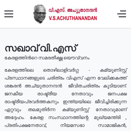
സഖാവ് വി.എസ്
കേരളത്തിൻറെ സമരതീക്ഷ്ണ യൌവ്വനം
കേരളത്തിലെ തൊഴിലാളിവർഗ്ഗ - കമ്യൂണിസ്റ്റ്
പ്രസ്ഥാനങ്ങളുടെ ചരിത്രം വിഎസ് എന്ന വേലിക്കകത്ത്
ശങ്കരൻ അച്യുതാനന്ദൻ ജീവിതചരിത്രം കൂടിയാണ്.
ജനകീയ രാഷ്ട്രീയ നേതാവും ജനപക്ഷ
രാഷ്ട്രീയപ്രവർത്തകനും ഇന്ത്യയിലെ ജീവിച്ചിരിക്കുന്ന
ഏറ്റവും തലമുതിർന്ന കമ്യൂണിസ്റ്റ് നേതാവുമാണ്
അദ്ദേഹം. കേരള സംസ്ഥാനത്തിന്റെ മുഖ്യമന്ത്രി ,
പ്രതിപക്ഷനേതാവ്, നിയമസഭാ സാമാജികൻ,