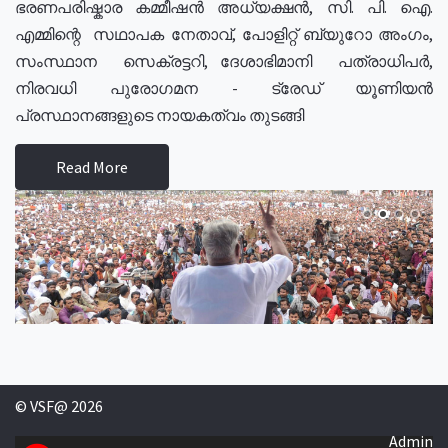
ഭരണപരിഷ്കാര കമ്മീഷൻ അധ്യക്ഷൻ, സി. പി. ഐ.
എമ്മിന്റെ സഥാപക നേതാവ്, പോളിറ്റ് ബ്യുറോ അംഗം,
സംസ്ഥാന സെക്രട്ടറി, ദേശാഭിമാനി പത്രാധിപർ,
നിരവധി പുരോഗമന - ട്രേഡ് യൂണിയൻ
പ്രസ്ഥാനങ്ങളുടെ നായകത്വം തുടങ്ങി
Read More
© VSF@ 2026
Admin