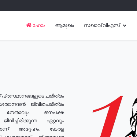
ഹോം
ആമുഖം
സഖാവ് വിഎസ്
് പ്രസ്ഥാനങ്ങളുടെ ചരിത്രം
യുതാനന്ദൻ ജീവിതചരിത്രം
യ നേതാവും ജനപക്ഷ
വിച്ചിരിക്കുന്ന ഏറ്റവും
ുമാണ് അദ്ദേഹം. കേരള
രതിപക്ഷനേതാവ്, നിയമസഭാ