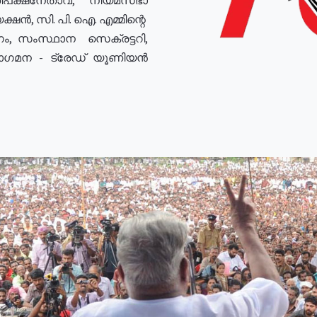
ഷൻ, സി. പി. ഐ. എമ്മിന്റെ
ം, സംസ്ഥാന സെക്രട്ടറി,
രോഗമന - ട്രേഡ് യൂണിയൻ