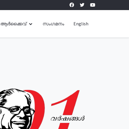
ആർക്കൈവ്
സംഗമനം
English