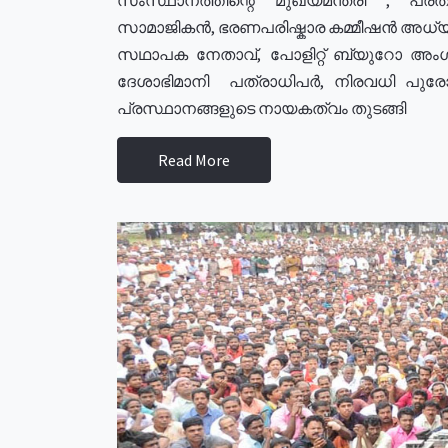
സാമാജികൻ, ഭരണപരിഷ്കാര കമ്മീഷൻ അധ്യക്
സഥാപക നേതാവ്, പോളിറ്റ് ബ്യുറോ അംഗ
ദേശാഭിമാനി പത്രാധിപർ, നിരവധി പു
പ്രസ്ഥാനങ്ങളുടെ നായകത്വം തുടങ്ങി
Read More