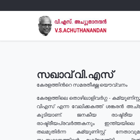
സഖാവ് വി.എസ്
കേരളത്തിൻറെ സമരതീക്ഷ്ണ യൌവ്വനം
കേരളത്തിലെ തൊഴിലാളിവർഗ്ഗ - കമ്യൂണിസ്റ്റ
വിഎസ് എന്ന വേലിക്കകത്ത് ശങ്കരൻ അച്
കൂടിയാണ്. ജനകീയ രാഷ്ട്രീ
രാഷ്ട്രീയപ്രവർത്തകനും ഇന്ത്യയിലെ ജീ
തലമുതിർന്ന കമ്യൂണിസ്റ്റ് നേതാവ
സംസ്ഥാനത്തിന്റെ മുഖ്യമന്ത്രി , പ്