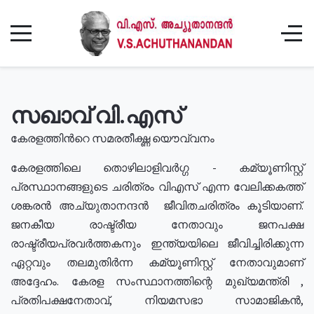
സഖാവ് വി.എസ്
കേരളത്തിൻറെ സമരതീക്ഷ്ണ യൌവ്വനം
കേരളത്തിലെ തൊഴിലാളിവർഗ്ഗ - കമ്യൂണിസ്റ്റ്
പ്രസ്ഥാനങ്ങളുടെ ചരിത്രം വിഎസ് എന്ന വേലിക്കകത്ത്
ശങ്കരൻ അച്യുതാനന്ദൻ ജീവിതചരിത്രം കൂടിയാണ്.
ജനകീയ രാഷ്ട്രീയ നേതാവും ജനപക്ഷ
രാഷ്ട്രീയപ്രവർത്തകനും ഇന്ത്യയിലെ ജീവിച്ചിരിക്കുന്ന
ഏറ്റവും തലമുതിർന്ന കമ്യൂണിസ്റ്റ് നേതാവുമാണ്
അദ്ദേഹം. കേരള സംസ്ഥാനത്തിന്റെ മുഖ്യമന്ത്രി ,
പ്രതിപക്ഷനേതാവ്, നിയമസഭാ സാമാജികൻ,