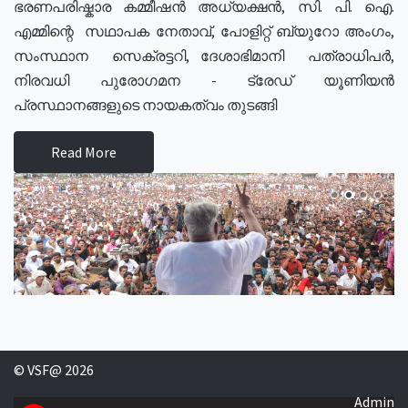
ഭരണപരിഷ്കാര കമ്മീഷൻ അധ്യക്ഷൻ, സി. പി. ഐ.
എമ്മിന്റെ സഥാപക നേതാവ്, പോളിറ്റ് ബ്യുറോ അംഗം,
സംസ്ഥാന സെക്രട്ടറി, ദേശാഭിമാനി പത്രാധിപർ,
നിരവധി പുരോഗമന - ട്രേഡ് യൂണിയൻ
പ്രസ്ഥാനങ്ങളുടെ നായകത്വം തുടങ്ങി
Read More
© VSF@ 2026
Admin