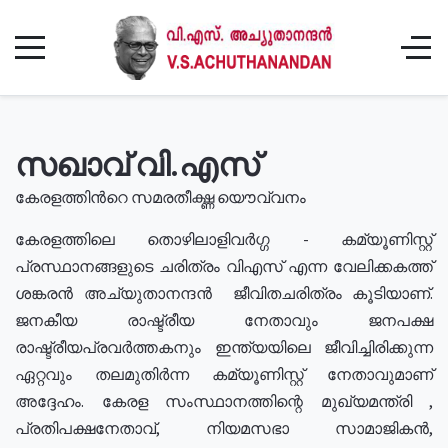
സഖാവ് വി.എസ്
കേരളത്തിൻറെ സമരതീക്ഷ്ണ യൌവ്വനം
കേരളത്തിലെ തൊഴിലാളിവർഗ്ഗ - കമ്യൂണിസ്റ്റ്
പ്രസ്ഥാനങ്ങളുടെ ചരിത്രം വിഎസ് എന്ന വേലിക്കകത്ത്
ശങ്കരൻ അച്യുതാനന്ദൻ ജീവിതചരിത്രം കൂടിയാണ്.
ജനകീയ രാഷ്ട്രീയ നേതാവും ജനപക്ഷ
രാഷ്ട്രീയപ്രവർത്തകനും ഇന്ത്യയിലെ ജീവിച്ചിരിക്കുന്ന
ഏറ്റവും തലമുതിർന്ന കമ്യൂണിസ്റ്റ് നേതാവുമാണ്
അദ്ദേഹം. കേരള സംസ്ഥാനത്തിന്റെ മുഖ്യമന്ത്രി ,
പ്രതിപക്ഷനേതാവ്, നിയമസഭാ സാമാജികൻ,