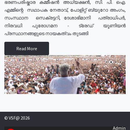
ഭരണപരിഷ്കാര കമ്മീഷൻ അധ്യക്ഷൻ, സി. പി. ഐ.
എമ്മിന്റെ സഥാപക നേതാവ്, പോളിറ്റ് ബ്യുറോ അംഗം,
സംസ്ഥാന സെക്രട്ടറി, ദേശാഭിമാനി പത്രാധിപർ,
നിരവധി പുരോഗമന - ട്രേഡ് യൂണിയൻ
പ്രസ്ഥാനങ്ങളുടെ നായകത്വം തുടങ്ങി
Read More
© VSF@ 2026
Admin