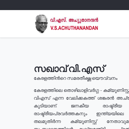
സഖാവ് വി.എസ്
കേരളത്തിൻറെ സമരതീക്ഷ്ണ യൌവ്വനം
കേരളത്തിലെ തൊഴിലാളിവർഗ്ഗ - കമ്യൂണിസ്റ്റ
വിഎസ് എന്ന വേലിക്കകത്ത് ശങ്കരൻ അച്
കൂടിയാണ്. ജനകീയ രാഷ്ട്രീ
രാഷ്ട്രീയപ്രവർത്തകനും ഇന്ത്യയിലെ ജീ
തലമുതിർന്ന കമ്യൂണിസ്റ്റ് നേതാവ
സംസ്ഥാനത്തിന്റെ മുഖ്യമന്ത്രി , പ്