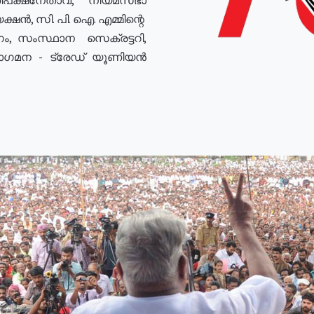
ഷൻ, സി. പി. ഐ. എമ്മിന്റെ
ം, സംസ്ഥാന സെക്രട്ടറി,
രോഗമന - ട്രേഡ് യൂണിയൻ