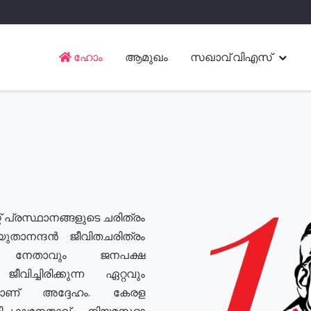
ഹോം
ആമുഖം
സഖാവ് വിഎസ്
് പ്രസ്ഥാനങ്ങളുടെ ചരിത്രം
യുതാനന്ദൻ ജീവിതചരിത്രം
യ നേതാവും ജനപക്ഷ
വിച്ചിരിക്കുന്ന ഏറ്റവും
ുമാണ് അദ്ദേഹം. കേരള
രതിപക്ഷനേതാവ്, നിയമസഭാ