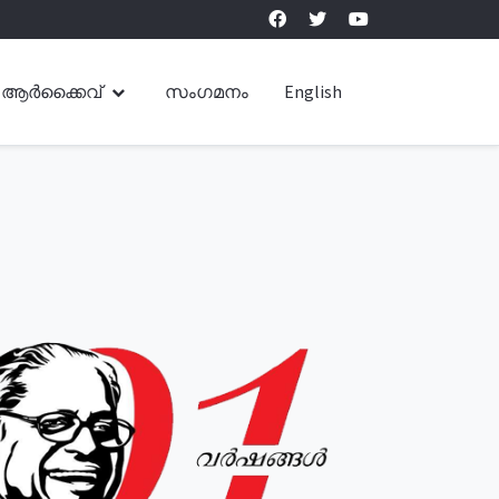
ആർക്കൈവ്
സംഗമനം
English