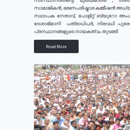
സാമാജികൻ, ഭരണപരിഷ്കാര കമ്മീഷൻ അധ്യക്
സഥാപക നേതാവ്, പോളിറ്റ് ബ്യുറോ അംഗ
ദേശാഭിമാനി പത്രാധിപർ, നിരവധി പു
പ്രസ്ഥാനങ്ങളുടെ നായകത്വം തുടങ്ങി
Read More