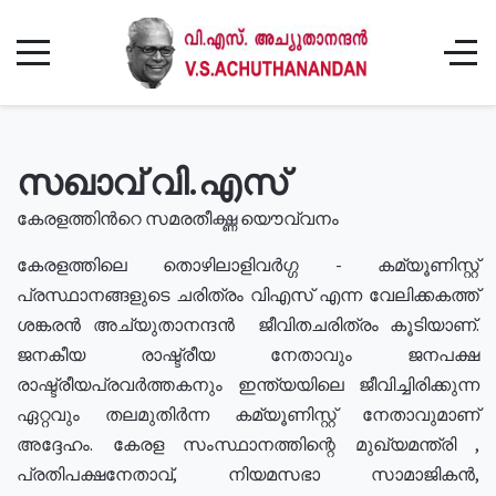
സഖാവ് വി.എസ്
കേരളത്തിൻറെ സമരതീക്ഷ്ണ യൌവ്വനം
കേരളത്തിലെ തൊഴിലാളിവർഗ്ഗ - കമ്യൂണിസ്റ്റ്
പ്രസ്ഥാനങ്ങളുടെ ചരിത്രം വിഎസ് എന്ന വേലിക്കകത്ത്
ശങ്കരൻ അച്യുതാനന്ദൻ ജീവിതചരിത്രം കൂടിയാണ്.
ജനകീയ രാഷ്ട്രീയ നേതാവും ജനപക്ഷ
രാഷ്ട്രീയപ്രവർത്തകനും ഇന്ത്യയിലെ ജീവിച്ചിരിക്കുന്ന
ഏറ്റവും തലമുതിർന്ന കമ്യൂണിസ്റ്റ് നേതാവുമാണ്
അദ്ദേഹം. കേരള സംസ്ഥാനത്തിന്റെ മുഖ്യമന്ത്രി ,
പ്രതിപക്ഷനേതാവ്, നിയമസഭാ സാമാജികൻ,