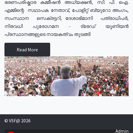
ഭരണപരിഷ്കാര കമ്മീഷൻ അധ്യക്ഷൻ, സി. പി. ഐ.
എമ്മിന്റെ സഥാപക നേതാവ്, പോളിറ്റ് ബ്യുറോ അംഗം,
സംസ്ഥാന സെക്രട്ടറി, ദേശാഭിമാനി പത്രാധിപർ,
നിരവധി പുരോഗമന - ട്രേഡ് യൂണിയൻ
പ്രസ്ഥാനങ്ങളുടെ നായകത്വം തുടങ്ങി
Read More
© VSF@ 2026
Admin