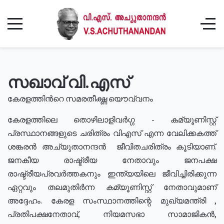
സഖാവ് വി.എസ്
കേരളത്തിൻറെ സമരതീക്ഷ്ണ യൌവ്വനം
കേരളത്തിലെ തൊഴിലാളിവർഗ്ഗ - കമ്യൂണിസ്റ്റ്
പ്രസ്ഥാനങ്ങളുടെ ചരിത്രം വിഎസ് എന്ന വേലിക്കകത്ത്
ശങ്കരൻ അച്യുതാനന്ദൻ ജീവിതചരിത്രം കൂടിയാണ്.
ജനകീയ രാഷ്ട്രീയ നേതാവും ജനപക്ഷ
രാഷ്ട്രീയപ്രവർത്തകനും ഇന്ത്യയിലെ ജീവിച്ചിരിക്കുന്ന
ഏറ്റവും തലമുതിർന്ന കമ്യൂണിസ്റ്റ് നേതാവുമാണ്
അദ്ദേഹം. കേരള സംസ്ഥാനത്തിന്റെ മുഖ്യമന്ത്രി ,
പ്രതിപക്ഷനേതാവ്, നിയമസഭാ സാമാജികൻ,