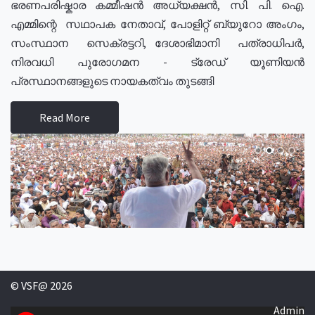
ഭരണപരിഷ്കാര കമ്മീഷൻ അധ്യക്ഷൻ, സി. പി. ഐ.
എമ്മിന്റെ സഥാപക നേതാവ്, പോളിറ്റ് ബ്യുറോ അംഗം,
സംസ്ഥാന സെക്രട്ടറി, ദേശാഭിമാനി പത്രാധിപർ,
നിരവധി പുരോഗമന - ട്രേഡ് യൂണിയൻ
പ്രസ്ഥാനങ്ങളുടെ നായകത്വം തുടങ്ങി
Read More
© VSF@ 2026
Admin