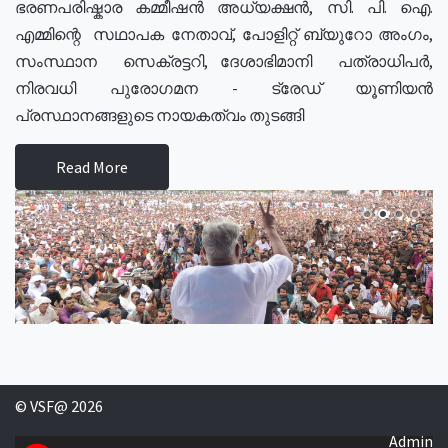
ഭരണപരിഷ്കാര കമ്മീഷൻ അധ്യക്ഷൻ, സി. പി. ഐ.
എമ്മിന്റെ സഥാപക നേതാവ്, പോളിറ്റ് ബ്യുറോ അംഗം,
സംസ്ഥാന സെക്രട്ടറി, ദേശാഭിമാനി പത്രാധിപർ,
നിരവധി പുരോഗമന - ട്രേഡ് യൂണിയൻ
പ്രസ്ഥാനങ്ങളുടെ നായകത്വം തുടങ്ങി
Read More
© VSF@ 2026
Admin