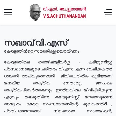
സഖാവ് വി.എസ്
കേരളത്തിൻറെ സമരതീക്ഷ്ണ യൌവ്വനം
കേരളത്തിലെ തൊഴിലാളിവർഗ്ഗ - കമ്യൂണിസ്റ്റ്
പ്രസ്ഥാനങ്ങളുടെ ചരിത്രം വിഎസ് എന്ന വേലിക്കകത്ത്
ശങ്കരൻ അച്യുതാനന്ദൻ ജീവിതചരിത്രം കൂടിയാണ്.
ജനകീയ രാഷ്ട്രീയ നേതാവും ജനപക്ഷ
രാഷ്ട്രീയപ്രവർത്തകനും ഇന്ത്യയിലെ ജീവിച്ചിരിക്കുന്ന
ഏറ്റവും തലമുതിർന്ന കമ്യൂണിസ്റ്റ് നേതാവുമാണ്
അദ്ദേഹം. കേരള സംസ്ഥാനത്തിന്റെ മുഖ്യമന്ത്രി ,
പ്രതിപക്ഷനേതാവ്, നിയമസഭാ സാമാജികൻ,