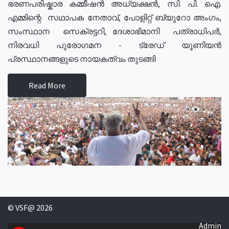
ഭരണപരിഷ്കാര കമ്മീഷൻ അധ്യക്ഷൻ, സി. പി. ഐ.
എമ്മിന്റെ സഥാപക നേതാവ്, പോളിറ്റ് ബ്യുറോ അംഗം,
സംസ്ഥാന സെക്രട്ടറി, ദേശാഭിമാനി പത്രാധിപർ,
നിരവധി പുരോഗമന - ട്രേഡ് യൂണിയൻ
പ്രസ്ഥാനങ്ങളുടെ നായകത്വം തുടങ്ങി
Read More
© VSF@ 2026
Admin