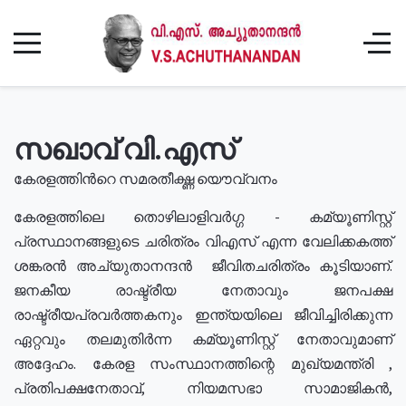
സഖാവ് വി.എസ്
കേരളത്തിൻറെ സമരതീക്ഷ്ണ യൌവ്വനം
കേരളത്തിലെ തൊഴിലാളിവർഗ്ഗ - കമ്യൂണിസ്റ്റ്
പ്രസ്ഥാനങ്ങളുടെ ചരിത്രം വിഎസ് എന്ന വേലിക്കകത്ത്
ശങ്കരൻ അച്യുതാനന്ദൻ ജീവിതചരിത്രം കൂടിയാണ്.
ജനകീയ രാഷ്ട്രീയ നേതാവും ജനപക്ഷ
രാഷ്ട്രീയപ്രവർത്തകനും ഇന്ത്യയിലെ ജീവിച്ചിരിക്കുന്ന
ഏറ്റവും തലമുതിർന്ന കമ്യൂണിസ്റ്റ് നേതാവുമാണ്
അദ്ദേഹം. കേരള സംസ്ഥാനത്തിന്റെ മുഖ്യമന്ത്രി ,
പ്രതിപക്ഷനേതാവ്, നിയമസഭാ സാമാജികൻ,