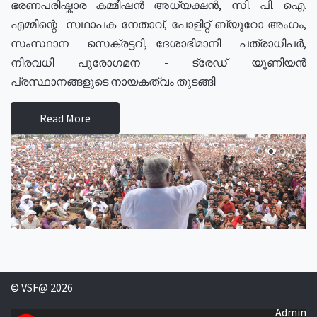
ഭരണപരിഷ്കാര കമ്മീഷൻ അധ്യക്ഷൻ, സി. പി. ഐ.
എമ്മിന്റെ സഥാപക നേതാവ്, പോളിറ്റ് ബ്യുറോ അംഗം,
സംസ്ഥാന സെക്രട്ടറി, ദേശാഭിമാനി പത്രാധിപർ,
നിരവധി പുരോഗമന - ട്രേഡ് യൂണിയൻ
പ്രസ്ഥാനങ്ങളുടെ നായകത്വം തുടങ്ങി
Read More
© VSF@ 2026
Admin