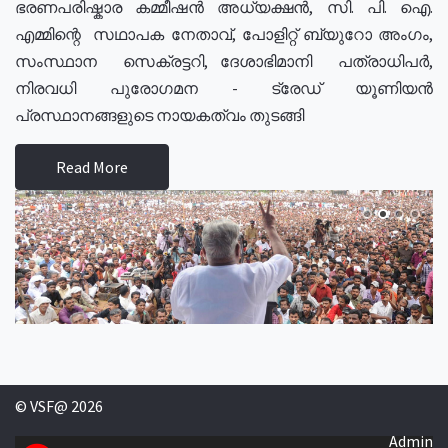
ഭരണപരിഷ്കാര കമ്മീഷൻ അധ്യക്ഷൻ, സി. പി. ഐ.
എമ്മിന്റെ സഥാപക നേതാവ്, പോളിറ്റ് ബ്യുറോ അംഗം,
സംസ്ഥാന സെക്രട്ടറി, ദേശാഭിമാനി പത്രാധിപർ,
നിരവധി പുരോഗമന - ട്രേഡ് യൂണിയൻ
പ്രസ്ഥാനങ്ങളുടെ നായകത്വം തുടങ്ങി
Read More
© VSF@ 2026
Admin