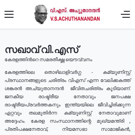
സഖാവ് വി.എസ്
കേരളത്തിൻറെ സമരതീക്ഷ്ണ യൌവ്വനം
കേരളത്തിലെ തൊഴിലാളിവർഗ്ഗ - കമ്യൂണിസ്റ്റ്
പ്രസ്ഥാനങ്ങളുടെ ചരിത്രം വിഎസ് എന്ന വേലിക്കകത്ത്
ശങ്കരൻ അച്യുതാനന്ദൻ ജീവിതചരിത്രം കൂടിയാണ്.
ജനകീയ രാഷ്ട്രീയ നേതാവും ജനപക്ഷ
രാഷ്ട്രീയപ്രവർത്തകനും ഇന്ത്യയിലെ ജീവിച്ചിരിക്കുന്ന
ഏറ്റവും തലമുതിർന്ന കമ്യൂണിസ്റ്റ് നേതാവുമാണ്
അദ്ദേഹം. കേരള സംസ്ഥാനത്തിന്റെ മുഖ്യമന്ത്രി ,
പ്രതിപക്ഷനേതാവ്, നിയമസഭാ സാമാജികൻ,