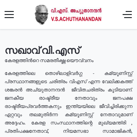
സഖാവ് വി.എസ്
കേരളത്തിൻറെ സമരതീക്ഷ്ണ യൌവ്വനം
കേരളത്തിലെ തൊഴിലാളിവർഗ്ഗ - കമ്യൂണിസ്റ്റ്
പ്രസ്ഥാനങ്ങളുടെ ചരിത്രം വിഎസ് എന്ന വേലിക്കകത്ത്
ശങ്കരൻ അച്യുതാനന്ദൻ ജീവിതചരിത്രം കൂടിയാണ്.
ജനകീയ രാഷ്ട്രീയ നേതാവും ജനപക്ഷ
രാഷ്ട്രീയപ്രവർത്തകനും ഇന്ത്യയിലെ ജീവിച്ചിരിക്കുന്ന
ഏറ്റവും തലമുതിർന്ന കമ്യൂണിസ്റ്റ് നേതാവുമാണ്
അദ്ദേഹം. കേരള സംസ്ഥാനത്തിന്റെ മുഖ്യമന്ത്രി ,
പ്രതിപക്ഷനേതാവ്, നിയമസഭാ സാമാജികൻ,