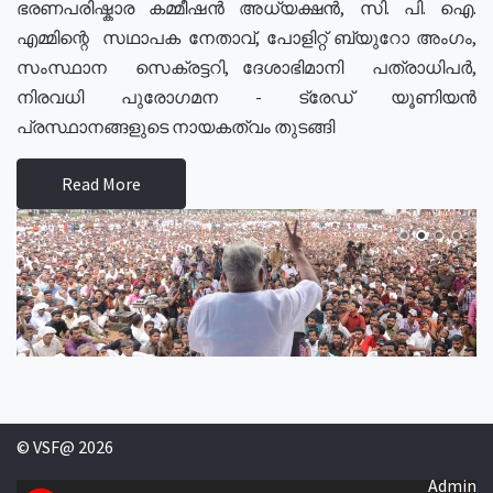
ഭരണപരിഷ്കാര കമ്മീഷൻ അധ്യക്ഷൻ, സി. പി. ഐ.
എമ്മിന്റെ സഥാപക നേതാവ്, പോളിറ്റ് ബ്യുറോ അംഗം,
സംസ്ഥാന സെക്രട്ടറി, ദേശാഭിമാനി പത്രാധിപർ,
നിരവധി പുരോഗമന - ട്രേഡ് യൂണിയൻ
പ്രസ്ഥാനങ്ങളുടെ നായകത്വം തുടങ്ങി
Read More
© VSF@ 2026
Admin