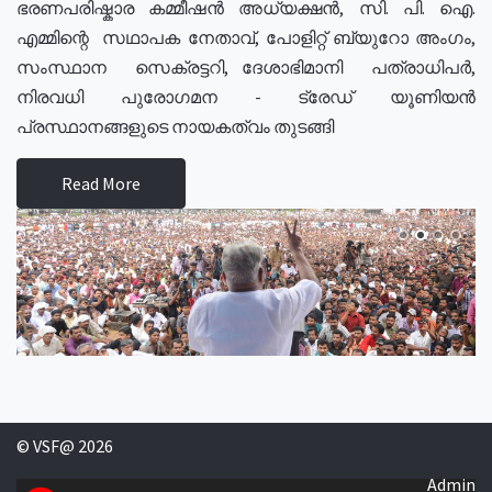
ഭരണപരിഷ്കാര കമ്മീഷൻ അധ്യക്ഷൻ, സി. പി. ഐ.
എമ്മിന്റെ സഥാപക നേതാവ്, പോളിറ്റ് ബ്യുറോ അംഗം,
സംസ്ഥാന സെക്രട്ടറി, ദേശാഭിമാനി പത്രാധിപർ,
നിരവധി പുരോഗമന - ട്രേഡ് യൂണിയൻ
പ്രസ്ഥാനങ്ങളുടെ നായകത്വം തുടങ്ങി
Read More
© VSF@ 2026
Admin