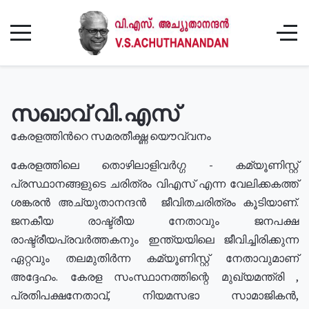
സഖാവ് വി.എസ്
കേരളത്തിൻറെ സമരതീക്ഷ്ണ യൌവ്വനം
കേരളത്തിലെ തൊഴിലാളിവർഗ്ഗ - കമ്യൂണിസ്റ്റ്
പ്രസ്ഥാനങ്ങളുടെ ചരിത്രം വിഎസ് എന്ന വേലിക്കകത്ത്
ശങ്കരൻ അച്യുതാനന്ദൻ ജീവിതചരിത്രം കൂടിയാണ്.
ജനകീയ രാഷ്ട്രീയ നേതാവും ജനപക്ഷ
രാഷ്ട്രീയപ്രവർത്തകനും ഇന്ത്യയിലെ ജീവിച്ചിരിക്കുന്ന
ഏറ്റവും തലമുതിർന്ന കമ്യൂണിസ്റ്റ് നേതാവുമാണ്
അദ്ദേഹം. കേരള സംസ്ഥാനത്തിന്റെ മുഖ്യമന്ത്രി ,
പ്രതിപക്ഷനേതാവ്, നിയമസഭാ സാമാജികൻ,