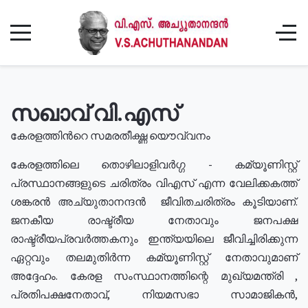
സഖാവ് വി.എസ്
കേരളത്തിൻറെ സമരതീക്ഷ്ണ യൌവ്വനം
കേരളത്തിലെ തൊഴിലാളിവർഗ്ഗ - കമ്യൂണിസ്റ്റ്
പ്രസ്ഥാനങ്ങളുടെ ചരിത്രം വിഎസ് എന്ന വേലിക്കകത്ത്
ശങ്കരൻ അച്യുതാനന്ദൻ ജീവിതചരിത്രം കൂടിയാണ്.
ജനകീയ രാഷ്ട്രീയ നേതാവും ജനപക്ഷ
രാഷ്ട്രീയപ്രവർത്തകനും ഇന്ത്യയിലെ ജീവിച്ചിരിക്കുന്ന
ഏറ്റവും തലമുതിർന്ന കമ്യൂണിസ്റ്റ് നേതാവുമാണ്
അദ്ദേഹം. കേരള സംസ്ഥാനത്തിന്റെ മുഖ്യമന്ത്രി ,
പ്രതിപക്ഷനേതാവ്, നിയമസഭാ സാമാജികൻ,