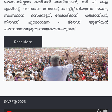
ഭരണപരിഷ്കാര കമ്മീഷൻ അധ്യക്ഷൻ, സി. പി. ഐ.
എമ്മിന്റെ സഥാപക നേതാവ്, പോളിറ്റ് ബ്യുറോ അംഗം,
സംസ്ഥാന സെക്രട്ടറി, ദേശാഭിമാനി പത്രാധിപർ,
നിരവധി പുരോഗമന - ട്രേഡ് യൂണിയൻ
പ്രസ്ഥാനങ്ങളുടെ നായകത്വം തുടങ്ങി
Read More
© VSF@ 2026
Admin